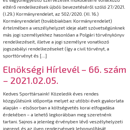
eltérő rendelkezések újbóli bevezetéséről szóló 27/2021.
(I.29.) Kormányrendelet, az 502/2020. (XI. 16.)
Kormányrendelet (továbbiakban: Kormányrendelet)
értelmében a veszélyhelyzet ideje alatt szövetségünknek
más jogi személyekhez hasonlóan a Polgári törvénykönyv
rendelkezéseit, illetve a jogi személyre vonatkozó
jogszabályi rendelkezéseket (így a civil törvényt, a
sporttörvényt és […]
Elnökségi Hírlevél – 66. szám
– 2021.02.05.
Kedves Sporttársaink! Közeledik éves rendes
közgyűlésünk időpontja melyet az utóbbi évek gyakorlata
alapján – elsősorban a költségvetés korai elfogadása
érdekében – a lehető legkorábban meg szeretnénk
tartani. Sajnos a jelenleg érvényben lévő veszélyhelyzeti
jogrend, és az ilyen rendezvények lebonyolítását