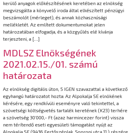
kerülő anyagok előkészítésének keretében az elnökség
megvizsgálta a könyvelő iroda által elkészített pénzügyi
beszámolót (mérleget), és annak közhasznúsági
mellékletét. Az említett dokumentumokat jelen
határozatában elfogadja, és a közgyűlés elé kívánja
terjeszteni, a […]
MDLSZ Elnökségének
2021.02.15./01. számú
határozata
Az elnökség digitális úton, 5 IGEN szavazattal a következő
egyhangú határozatot hozta: Az Alpokalja SE elnökének
kérésére, egy rendkívüli eseményre való tekintettel, a
szövetségi költségvetés tartalék keretének (K23) terhére
a szövetség 30’000,- Ft (azaz harmincezer forint) vissza
nem térítendő eseti egyesületi támogatást nyújt az
Alpokalja SE (9436 Fertőszéplak, Soproni utca 11.) részére.