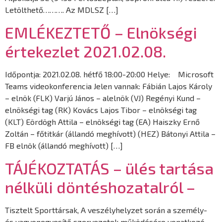
Letölthető………. Az MDLSZ […]
EMLÉKEZTETŐ – Elnökségi
értekezlet 2021.02.08.
Időpontja: 2021.02.08. hétfő 18:00-20:00 Helye: Microsoft
Teams videokonferencia Jelen vannak: Fábián Lajos Károly
– elnök (FLK) Varjú János – alelnök (VJ) Regényi Kund –
elnökségi tag (RK) Kovács Lajos Tibor – elnökségi tag
(KLT) Eördögh Attila – elnökségi tag (EA) Haiszky Ernő
Zoltán – főtitkár (állandó meghívott) (HEZ) Bátonyi Attila –
FB elnök (állandó meghívott) […]
TÁJÉKOZTATÁS – ülés tartása
nélküli döntéshozatalról –
Tisztelt Sporttársak, A veszélyhelyzet során a személy-
és vagyonegyesítő szervezetek működésére vonatkozó