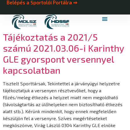
Belépés a Sportolói Portálra ⇒
MDLSZ Márkahasználat
MDLSZ Logózott Sportruházat
Tájékoztatás a 2021/5
számú 2021.03.06-i Karinthy
GLE gyorspont versennyel
kapcsolatban
Tisztelt Sporttársak, Tekintettel a járványügyi helyzetre
tájékoztatjuk a versenyen résztvevőket, hogy a
főzés/meleg étkezés a helyzet miatt nem megoldható
(távolságtartás az ülőhelyeken nem biztosítható étkezés
alatt stb.). Kérünk mindenkit, hogy ennek megfelelően
készüljön fel a versenyre. Szíves megértéseteket
megköszönve, Virág László 0304 Karinthy GLE elnöke