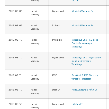
2018.08.05.
Hazai
Gyorspont
Miskolci Vasutas Se
Verseny
2018.08.05.
Hazai
Sziluett
Miskolci Vasutas Se
Verseny
2018.08.11.
Hazai
Preciziós
Tatabánya VLK – 50m-es
Verseny
Preciziós verseny –
Tatabánya
2018.08.11.
Hazai
Gyorspont
Tatabánya VLK – Gyorspont
Verseny
minősítő verseny –
Tatabánya
2018.08.11.
Hazai
IPSC
Puskás LE IPSC Pisztoly
Verseny
verseny – Debrecen
2018.08.11.
Hazai
Steel Ch
MTTSZ Szolnoki MÁV Lk
Verseny
2018.08.12.
Hazai
Gyorspont
Látrány LT
Verseny