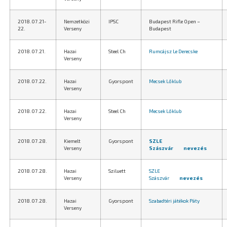
2018.07.21-
Nemzetközi
IPSC
Budapest Rifle Open –
22.
Verseny
Budapest
2018.07.21.
Hazai
Steel Ch
Rumcájsz Le Derecske
Verseny
2018.07.22.
Hazai
Gyorspont
Mecsek Lőklub
Verseny
2018.07.22.
Hazai
Steel Ch
Mecsek Lőklub
Verseny
2018.07.28.
Kiemelt
Gyorspont
SZLE
Verseny
Szászvár
nevezés
2018.07.28.
Hazai
Sziluett
SZLE
Verseny
Szászvár
nevezés
2018.07.28.
Hazai
Gyorspont
Szabadtéri játékok Páty
Verseny