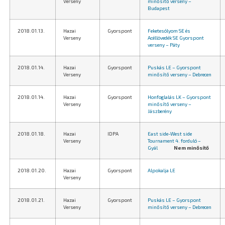
Verseny
minősítő verseny –
Budapest
2018.01.13.
Hazai
Gyorspont
Feketesólyom SE és
Verseny
Acéllövedék SE Gyorspont
verseny – Páty
2018.01.14.
Hazai
Gyorspont
Puskás LE – Gyorspont
Verseny
minősítő verseny – Debrecen
2018.01.14.
Hazai
Gyorspont
Honfoglalás LK – Gyorspont
Verseny
minősítő verseny –
Jászberény
2018.01.18.
Hazai
IDPA
East side-West side
Verseny
Tournament 4. forduló –
Gyál
Nem minősítő
2018.01.20.
Hazai
Gyorspont
Alpokalja LE
Verseny
2018.01.21.
Hazai
Gyorspont
Puskás LE – Gyorspont
Verseny
minősítő verseny – Debrecen