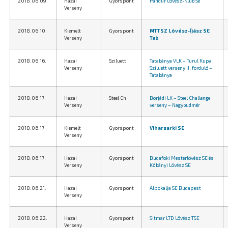
2018.06.09.
Hazai
Gyorspont
Pandúr Lövész-Klub Se
Verseny
2018.06.10.
Kiemelt
Gyorspont
MTTSZ Lövész-Íjász SE
Verseny
Tab
2018.06.16.
Hazai
Sziluett
Tatabánya VLK – Turul Kupa
Verseny
Sziluett verseny II. forduló –
Tatabánya
2018.06.17.
Hazai
Steel Ch
Borjádi LK – Steel Challenge
Verseny
verseny – Nagybudmér
2018.06.17.
Kiemelt
Gyorspont
Viharsarki SE
Verseny
2018.06.17.
Hazai
Gyorspont
Budafoki Mesterlövész SE és
Verseny
Kőbányi Lövész SE
2018.06.21.
Hazai
Gyorspont
Alpokalja SE Budapest
Verseny
2018.06.22.
Hazai
Gyorspont
Sitmar LTD Lövész TSE
Verseny