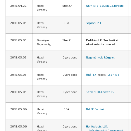
2018.04.29.
Hazai
Steel Ch
GEMINI STEEL KILL 2.forduló
Verseny
2018.05.05.
Hazai
IDPA
Soproni PLE
Verseny
2018.05.05.
Országos
Steel Ch
Pelikán LE Technikai
Bajnokság
okok miatt elmarad
2018.05.05.
Hazai
Gyorspont
Nagymányoki Lőegylet
Verseny
2018.05.05.
Hazai
Gyorspont
Üllői LK
Képek:
1
2
3
4
5
6
Verseny
2018.05.05.
Hazai
Gyorspont
Sitmar LTD-Lövész TSE
Verseny
2018.05.06
Hazai
IDPA
Bel SE Gemini
Verseny
2018.05.06
Hazai
Gyorspont
Honfoglalás LLK.
Verseny
„Lövészfesztivál” gyorspont