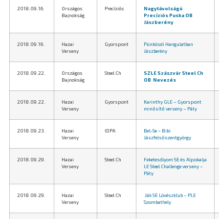
2018.09.16.
Országos
Precíziós
Nagytávolságú
Bajnokság
Precíziós Puska OB
Jászberény
2018.09.16.
Hazai
Gyorspont
Pünkösdi Hangulatban
Verseny
Jászberény
2018.09.22.
Országos
Steel Ch
SZLE Szászvár Steel Ch
Bajnokság
OB
Nevezés
2018.09.22.
Hazai
Gyorspont
Karinthy GLE – Gyorspont
Verseny
minősítő verseny – Páty
2018.09.23.
Hazai
IDPA
Bel-Se – Bibi
Verseny
Jászfelsőszentgyörgy
2018.09.29.
Hazai
Steel Ch
Feketesólyom SE és Alpokalja
Verseny
LE Steel Challenge verseny –
Páty
2018.09.29.
Hazai
Steel Ch
Ják SE Lövészklub
– PLE
Verseny
Szombathely