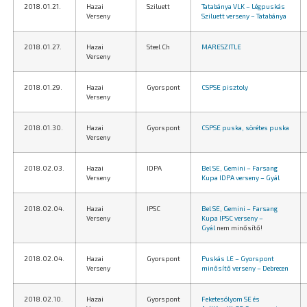
2018.01.21.
Hazai
Sziluett
Tatabánya VLK – Légpuskás
Verseny
Sziluett verseny – Tatabánya
2018.01.27.
Hazai
Steel Ch
MARESZITLE
Verseny
2018.01.29.
Hazai
Gyorspont
CSPSE pisztoly
Verseny
2018.01.30.
Hazai
Gyorspont
CSPSE puska, sörétes puska
Verseny
2018.02.03.
Hazai
IDPA
Bel SE, Gemini – Farsang
Verseny
Kupa IDPA verseny – Gyál
2018.02.04.
Hazai
IPSC
Bel SE, Gemini – Farsang
Verseny
Kupa IPSC verseny –
Gyál
nem minősítő!
2018.02.04.
Hazai
Gyorspont
Puskás LE – Gyorspont
Verseny
minősítő verseny – Debrecen
2018.02.10.
Hazai
Gyorspont
Feketesólyom SE és