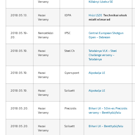
Verseny
Kőbányi Lövész SE
2018.05.13.
Hazai
IDPA
Hiúz LSZE
Technikai okok
Verseny
miatt elmarad
2018.05.19-
Nemzetközi
IPSC
Central European Shotgun
20.
Verseny
Open – Debrecen
2018.05.19.
Hazai
Steel Ch
Tatabánya VLK – Steel
Verseny
Challenge verseny –
Tatabánya
2018.05.19.
Hazai
Gyorspont
Alpokalja LE
Verseny
2018.05.19.
Hazai
Sziluett
Alpokalja LE
Verseny
2018.05.20.
Hazai
Preciziós
Bihari LK – 50m-es Preciziós
Verseny
verseny – Berettyóújfalu
2018.05.20.
Hazai
Sziluett
Bihari LK – Berettyóújfalu
Verseny