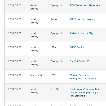
2018.06.02.
Kiemelt
Gyorspont
SZLE Szászvár
Nevezés
Verseny
2018.06.02.
Hazai
Sziluett
SZLE Szászvár
Nevezés
Verseny
2018.06.02.
Hazai
Gyorspont
Szabadtéri játékok Páty
Verseny
2018.06.03.
Hazai
IDPA
Bel SE Gemini
Verseny
2018.06.03.
Hazai
Gyorspont
Fonyódi Családi SE
Verseny
2018.06.09.
Nemzetközi
IPSC
Welcome Sunshine
(Handgun) – Dunaújváros
2018.06.09.
Hazai
Steel Ch
Feketesólyom SE és Alpokalja
Verseny
LE Steel Challenge verseny –
Páty
Elmarad