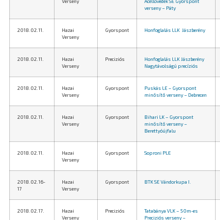
Verseny
Acéllövedék SE Gyorspont
verseny – Páty
2018.02.11.
Hazai
Gyorspont
Honfoglalás LLK Jászberény
Verseny
2018.02.11.
Hazai
Preciziós
Honfoglalás LLK Jászberény
Verseny
Nagytávolságú precíziós
2018.02.11.
Hazai
Gyorspont
Puskás LE – Gyorspont
Verseny
minősítő verseny – Debrecen
2018.02.11.
Hazai
Gyorspont
Bihari LK – Gyorspont
Verseny
minősítő verseny –
Berettyóújfalu
2018.02.11.
Hazai
Gyorspont
Soproni PLE
Verseny
2018.02.16-
Hazai
Gyorspont
BTK SE Vándorkupa I.
17
Verseny
2018.02.17.
Hazai
Preciziós
Tatabánya VLK – 50m-es
Verseny
Preciziós verseny –