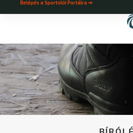
Belépés a Sportolói Portálra ⇒
BÍRÓI 