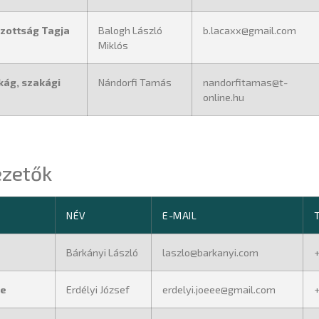
izottság Tagja
Balogh László
b.lacaxx@gmail.com
Miklós
kág, szakági
Nándorfi Tamás
nandorfitamas@t-
online.hu
ezetők
NÉV
E-MAIL
Bárkányi László
laszlo@barkanyi.com
+
ge
Erdélyi József
erdelyi.joeee@gmail.com