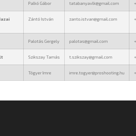
Palkó Gábor
tatabanyavlk@gmail.com
Hazai
Zántó István
zanto.istvan@gmail.com
Palotás Gergely
palotas@gmail.com
lt
Szikszay Tamás
t.szikszay@gmail.com
+
Tógyer Imre
imre.togyer@proshooting.hu