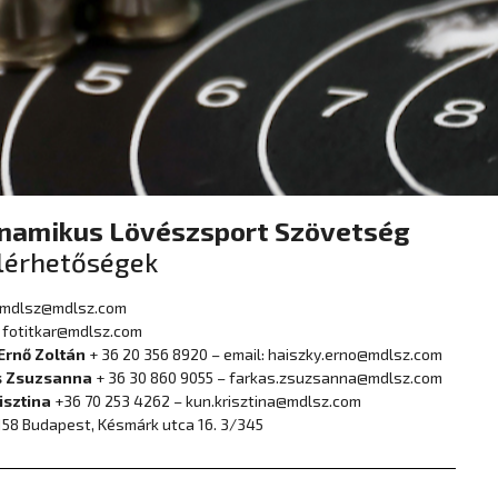
namikus Lövészsport Szövetség
lérhetőségek
mdlsz@mdlsz.com
:
fotitkar@mdlsz.com
 Ernő Zoltán
+ 36 20 356 8920 – email: haiszky.erno@mdlsz.com
as Zsuzsanna
+ 36 30 860 9055 – farkas.zsuzsanna@mdlsz.com
isztina
+36 70 253 4262 – kun.krisztina@mdlsz.com
158 Budapest, Késmárk utca 16. 3/345