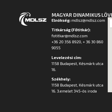
MAGYAR DINAMIKUS LÖV
Elnökség:
mdlsz@mdlsz.com
Titkárság (Főtitkár):
fotitkar@mdlsz.com
+36 20 356 8920, + 36 30 860
9055
Levelezési cím:
1158 Budapest, Késmárk utca
16.
Székhely:
1158 Budapest, Késmárk utca
16. 3.emelet 345-ös iroda