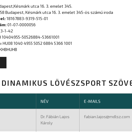
dapest,Késmárk utca 16. 3. emelet 345.
58 Budapest, Késmárk utca 16. 3. emelet 345-ös számú iroda
jel:
18167883-9319-515-01
zám:
01-07-0000056
3-1-42
 10404955-50526884-53661001
m:
HU08 1040 4955 5052 6884 5366 1001
KHBHUHB
DINAMIKUS LÖVÉSZSPORT SZÖV
NÉV
E-MAILS
Dr. Fábián Lajos
fabian.lajos@mdlsz.com
Károly