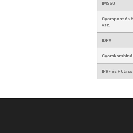
IMSSU
Gyorspont és 
vsz.
IDPA
Gyorskombiná
IPRF és F Class