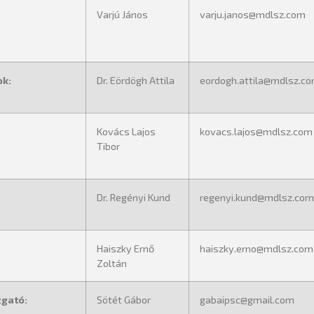
Varjú János
varju.janos@mdlsz.com
ok:
Dr. Eördögh Attila
eordogh.attila@mdlsz.c
Kovács Lajos
kovacs.lajos@mdlsz.com
Tibor
Dr. Regényi Kund
regenyi.kund@mdlsz.com
Haiszky Ernő
haiszky.erno@mdlsz.com
Zoltán
zgató:
Sötét Gábor
gabaipsc@gmail.com