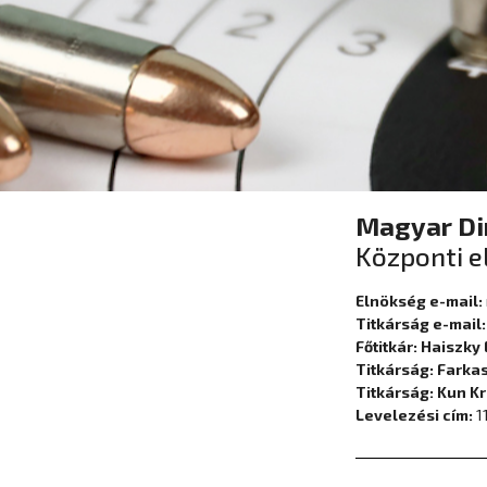
Magyar Di
Központi e
Elnökség e-mail:
Titkárság e-mail
Főtitkár: Haiszky
Titkárság: Fark
Titkárság: Kun Kr
Levelezési cím:
1