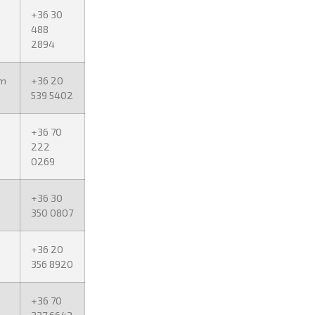
+36 30
488
2894
om
+36 20
539 5402
+36 70
222
0269
+36 30
350 0807
+36 20
356 8920
+36 70