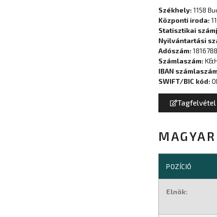
Székhely:
1158 Bu
Központi iroda:
11
Statisztikai szám
Nyilvántartási s
Adószám:
1816788
Számlaszám:
K&H
IBAN számlaszá
SWIFT/BIC kód:
O
Tagfelvétel
MAGYAR 
POZÍCIÓ
Elnök: