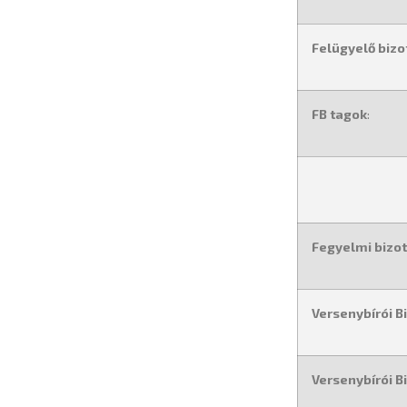
Felügyelő bizo
FB tagok
:
Fegyelmi bizot
Versenybírói B
Versenybírói B