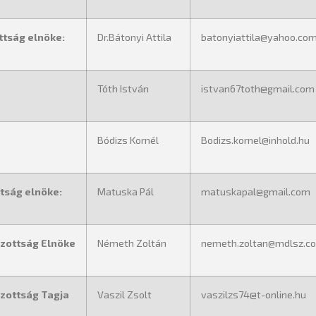
ttság elnöke:
Dr.Bátonyi Attila
batonyiattila@yahoo.co
Tóth István
istvan67toth@gmail.com
Bódizs Kornél
Bodizs.kornel@inhold.hu
tság elnöke:
Matuska Pál
matuskapal@gmail.com
izottság Elnöke
Németh Zoltán
nemeth.zoltan@mdlsz.c
izottság Tagja
Vaszil Zsolt
vaszilzs74@t-online.hu