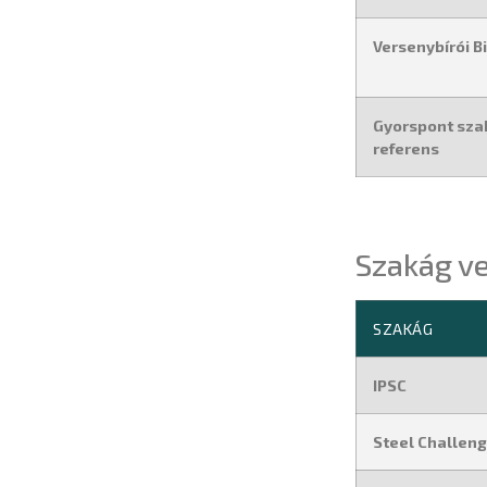
Versenybírói B
Gyorspont sza
referens
Szakág v
SZAKÁG
IPSC
Steel Challen