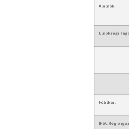
Alelnök:
Elnökségi Tag
Főtitkár:
IPSC Régió iga