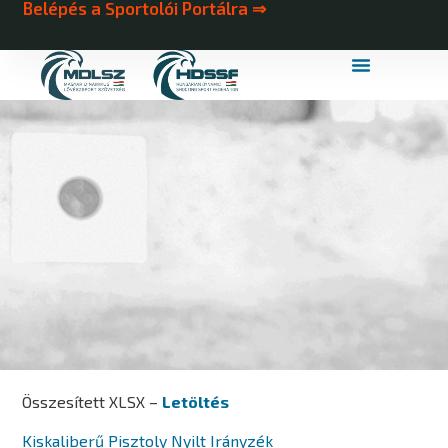
Belépés a Sportolói Portálra ⇒
MDLSZ Márkahasználat
MDLSZ Logózott Sportruházat
Összesített XLSX –
Letöltés
Kiskaliberű Pisztoly Nyilt Irányzék