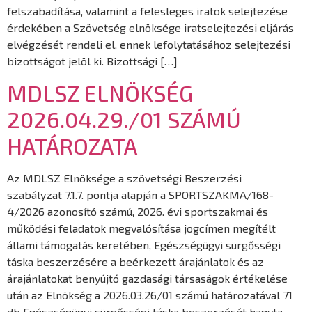
felszabadítása, valamint a felesleges iratok selejtezése
érdekében a Szövetség elnöksége iratselejtezési eljárás
elvégzését rendeli el, ennek lefolytatásához selejtezési
bizottságot jelöl ki. Bizottsági […]
MDLSZ ELNÖKSÉG
2026.04.29./01 SZÁMÚ
HATÁROZATA
Az MDLSZ Elnöksége a szövetségi Beszerzési
szabályzat 7.1.7. pontja alapján a SPORTSZAKMA/168-
4/2026 azonosító számú, 2026. évi sportszakmai és
működési feladatok megvalósítása jogcímen megítélt
állami támogatás keretében, Egészségügyi sürgősségi
táska beszerzésére a beérkezett árajánlatok és az
árajánlatokat benyújtó gazdasági társaságok értékelése
után az Elnökség a 2026.03.26/01 számú határozatával 71
db Egészségügyi sürgősségi táska beszerzését hagyta