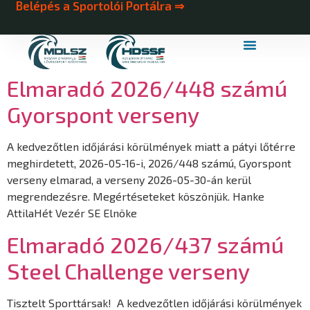
Belépés a Sportolói Portálra ⇒
MDLSZ Márkahasználat
MDLSZ Logózott Sportruházat
Elmaradó 2026/448 számú
Gyorspont verseny
A kedvezőtlen időjárási körülmények miatt a pátyi lőtérre
meghirdetett, 2026-05-16-i, 2026/448 számú, Gyorspont
verseny elmarad, a verseny 2026-05-30-án kerül
megrendezésre. Megértéseteket köszönjük. Hanke
AttilaHét Vezér SE Elnöke
Elmaradó 2026/437 számú
Steel Challenge verseny
Tisztelt Sporttársak! A kedvezőtlen időjárási körülmények