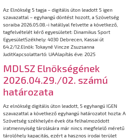
Az Elnökség 5 tagja – digitális úton leadott 5 igen
szavazattal – egyhangú döntést hozott, a Szövetség
soraiba 2026.05.08.-i hatállyal felvette a következő,
tagfelvételét kérő egyesületet: Dinamikus Sport
EgyesületSzékhely: 4030 Debrecen, Kassai út
64.2/12.Elnök: Tokayné Vincze Zsuzsanna
JuditKapcsolattartó: UAAlapítás éve: 2025
MDLSZ Elnökségének
2026.04.29./02. számú
határozata
Az elnökség digitális úton leadott, 5 egyhangú IGEN
szavazattal a következő egyhangú határozatot hozta: A
Szövetség székhelyén évek óta felhalmozódott
iratmennyiség tárolására már nincs megfelelő méretű
tárolóhely kapacitás, ezért a hasznos irodai terület