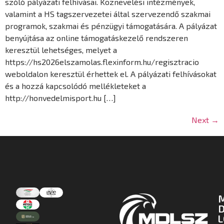
szóló pályázati felhívásai. Köznevelési intézmények,
valamint a HS tagszervezetei által szervezendő szakmai
programok, szakmai és pénzügyi támogatására. A pályázat
benyújtása az online támogatáskezelő rendszeren
keresztül lehetséges, melyet a
https://hs2026elszamolas.flexinform.hu/regisztracio
weboldalon keresztül érhettek el. A pályázati felhívásokat
és a hozzá kapcsolódó mellékleteket a
http://honvedelmisport.hu […]
Next
→
D
L