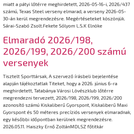
miatt a pátyi lőtérre meghirdetett, 2026-05-16-i, 2026/437
számú, Texas Steel verseny elmarad, a verseny 2026-05-
30-án kerül megrendezésre. Megértéseteket köszönjük.
Sárai-Szabó Zsolt.Fekete Sólyom L.S.K Elnöke
Elmaradó 2026/198,
2026/199, 2026/200 számú
versenyek
Tisztelt Sporttársak, A szervező írásbeli bejelentése
alapján tájékoztatlak Titeket, hogy a 2026. június 6-ra
meghirdetett, Tatabánya Városi Lövészklub lőtérre
megrendezni tervezett, 2026/198, 2026/199, 2026/200
azonosító számú Kiskaliberű Gyorspont, Kiskaliberű Maxi
Gyorspont és 50 méteres precíziós versenyek elmaradnak,
egy későbbi időpontban kerülnek megrendezésre.
2026.05.11. Haiszky Ernő ZoltánMDLSZ főtitkár