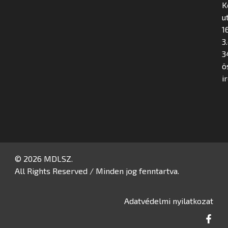
K
u
16
3
3
ö
i
© 2026 MDLSZ.
All Rights Reserved / Minden jog fenntartva.
Adatvédelmi nyilatkozat