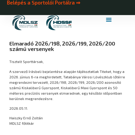
Belépés a Sportolói Portálra ⇒
MDLSZ Márkahasználat
MDLSZ Logózott Sportruházat
Elmaradó 2026/198, 2026/199, 2026/200
számú versenyek
Tisztelt Sporttársak,
A szervező írásbeli bejelentése alapján tájékoztatlak Titeket, hogy a
2026. június 6-ra meghirdetett, Tatabánya Városi Lövészklub lőtérre
megrendezni tervezett, 2026/198, 2026/199, 2026/200 azonosító
számú Kiskaliberű Gyorspont, Kiskaliberű Maxi Gyorspont és 50
méteres precíziós versenyek elmaradnak, egy későbbi időpontban
kerülnek megrendezésre.
2026.05.11.
Haiszky Ernő Zoltán
MDLSZ főtitkár