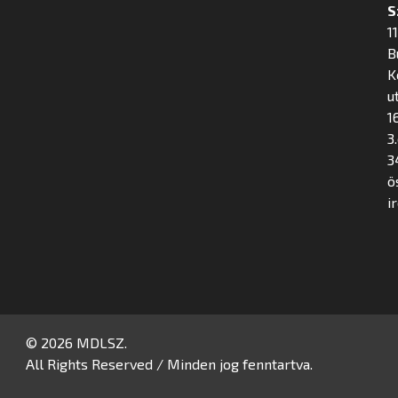
S
1
B
K
u
16
3
3
ö
i
© 2026 MDLSZ.
All Rights Reserved / Minden jog fenntartva.