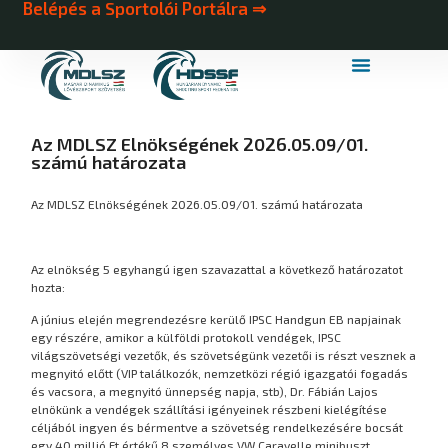
Belépés a Sportolói Portálra ⇒
MDLSZ Márkahasználat
MDLSZ Logózott Sportruházat
Az MDLSZ Elnökségének 2026.05.09/01.
számú határozata
Az MDLSZ Elnökségének 2026.05.09/01. számú határozata
Az elnökség 5 egyhangú igen szavazattal a következő határozatot
hozta:
A június elején megrendezésre kerülő IPSC Handgun EB napjainak
egy részére, amikor a külföldi protokoll vendégek, IPSC
világszövetségi vezetők, és szövetségünk vezetői is részt vesznek a
megnyitó előtt (VIP találkozók, nemzetközi régió igazgatói fogadás
és vacsora, a megnyitó ünnepség napja, stb), Dr. Fábián Lajos
elnökünk a vendégek szállítási igényeinek részbeni kielégítése
céljából ingyen és bérmentve a szövetség rendelkezésére bocsát
egy 40 millió Ft értékű 8 személyes VW Caravelle minibuszt.