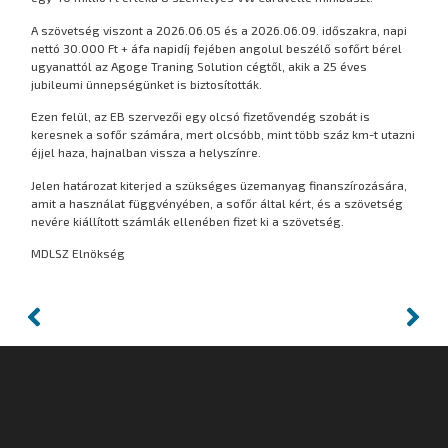
A szövetség viszont a 2026.06.05 és a 2026.06.09. időszakra, napi
nettó 30.000 Ft + áfa napidíj fejében angolul beszélő sofőrt bérel
ugyanattól az Agoge Traning Solution cégtől, akik a 25 éves
jubileumi ünnepségünket is biztosították.
Ezen felül, az EB szervezői egy olcsó fizetővendég szobát is
keresnek a sofőr számára, mert olcsóbb, mint több száz km-t utazni
éjjel haza, hajnalban vissza a helyszínre.
Jelen határozat kiterjed a szükséges üzemanyag finanszírozására,
amit a használat függvényében, a sofőr által kért, és a szövetség
nevére kiállított számlák ellenében fizet ki a szövetség.
MDLSZ Elnökség