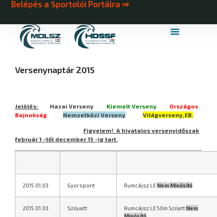
Belépés a Sportolói Portálra ⇒
MDLSZ Márkahasználat
MDLSZ Logózott Sportruházat
Versenynaptár 2015
Jelölés:
Hazai Verseny
Kiemelt Verseny
Országos
Bajnokság
Nemzetközi Verseny
Világverseny,EB.
Figyelem! A hivatalos versenyidőszak
február 1 -től december 15 -ig tart.
2015.01.03.
Gyorspont
Rumcájsz LE
Nem Minősítő
2015.01.03.
Sziluett
Rumcájsz LE 50m Szilett
Nem
Minősítő