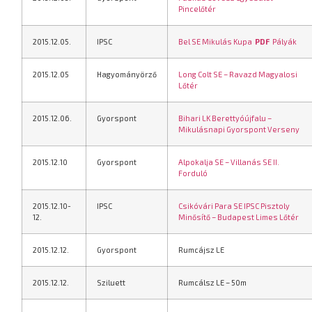
Pincelőtér
2015.12.05.
IPSC
Bel SE Mikulás Kupa
PDF
Pályák
2015.12.05
Hagyományörző
Long Colt SE – Ravazd Magyalosi
Lőtér
2015.12.06.
Gyorspont
Bihari LK Berettyóújfalu –
Mikulásnapi Gyorspont Verseny
2015.12.10
Gyorspont
Alpokalja SE – Villanás SE II.
Forduló
2015.12.10-
IPSC
Csikóvári Para SE IPSC Pisztoly
12.
Minősítő – Budapest Limes Lőtér
2015.12.12.
Gyorspont
Rumcájsz LE
2015.12.12.
Sziluett
Rumcálsz LE – 50m