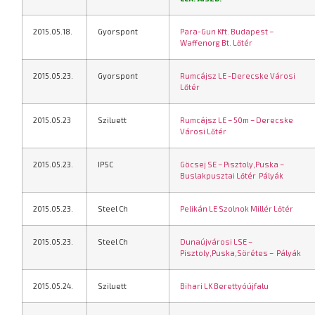
2015.05.18.
Gyorspont
Para-Gun Kft. Budapest –
Waffenorg Bt. Lőtér
2015.05.23.
Gyorspont
Rumcájsz LE -Derecske Városi
Lőtér
2015.05.23
Sziluett
Rumcájsz LE – 50m – Derecske
Városi Lőtér
2015.05.23.
IPSC
Göcsej SE – Pisztoly,Puska –
Buslakpusztai Lőtér
Pályák
2015.05.23.
Steel Ch
Pelikán LE Szolnok Millér Lőtér
2015.05.23.
Steel Ch
Dunaújvárosi LSE –
Pisztoly,Puska,Sörétes –
Pályák
2015.05.24.
Sziluett
Bihari LK Berettyóújfalu