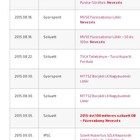
Puska-Sörétes
Nevezés
2015.08.16.
Gyorspont
MVSE
Füzesabonyi Lőtér
Nevezés
2015.08.16.
Sziluett
MVSE
Füzesabonyi Lőtér – 50 és
100m
Nevezés
2015.08.22.
Sziluett
TVLK Tatabánya – Turul Kupa III.
Forduló
2015.08.30.
Gyorspont
MTTSZ Borjádi LK Nagybudmér
Lőtér
2015.08.30.
Sziluett
MTTSZ Borjádi LK Nagybudmér
Lőtér
2015.09.05.
Sziluett
2015-évi 100 méteres sziluett OB
– Füzesabony
Nevezés
2015.09.05.
IPSC
Szent Hubertus SZLK Kaposvár