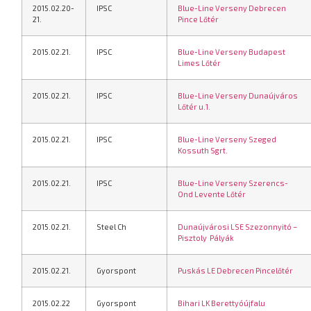
2015.02.20-
IPSC
Blue-Line Verseny Debrecen
21.
Pince Lőtér
2015.02.21.
IPSC
Blue-Line Verseny Budapest
Limes Lőtér
2015.02.21.
IPSC
Blue-Line Verseny Dunaújváros
Lőtér u.1.
2015.02.21.
IPSC
Blue-Line Verseny Szeged
Kossuth Sgrt.
2015.02.21.
IPSC
Blue-Line Verseny Szerencs-
Ond Levente Lőtér
2015.02.21.
Steel Ch
Dunaújvárosi LSE Szezonnyitó –
Pisztoly
Pályák
2015.02.21.
Gyorspont
Puskás LE Debrecen Pincelőtér
2015.02.22
Gyorspont
Bihari LK Berettyóújfalu