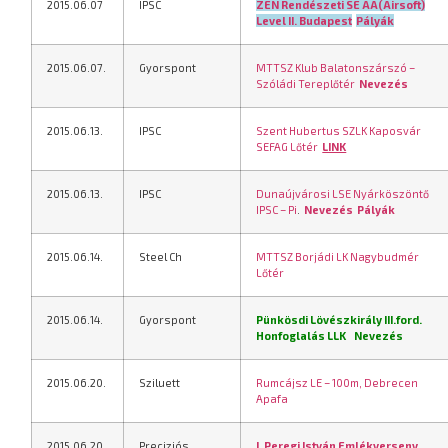
2015.06.07
IPSC
ZEN Rendészeti SE AA(Airsoft)
Level II. Budapest
Pályák
2015.06.07.
Gyorspont
MTTSZ Klub Balatonszárszó –
Szóládi Tereplőtér
Nevezés
2015.06.13.
IPSC
Szent Hubertus SZLK Kaposvár
SEFAG Lőtér
LINK
2015.06.13.
IPSC
Dunaújvárosi LSE Nyárköszöntő
IPSC – Pi
.
Nevezés
Pályák
2015.06.14.
Steel Ch
MTTSZ Borjádi LK Nagybudmér
Lőtér
2015.06.14.
Gyorspont
Pünkösdi Lövészkirály III.ford.
Honfoglalás LLK
Nevezés
2015.06.20.
Sziluett
Rumcájsz LE – 100m, Debrecen
Apafa
2015.06.20.
Preciziós
I. Peregi István Emlékverseny,