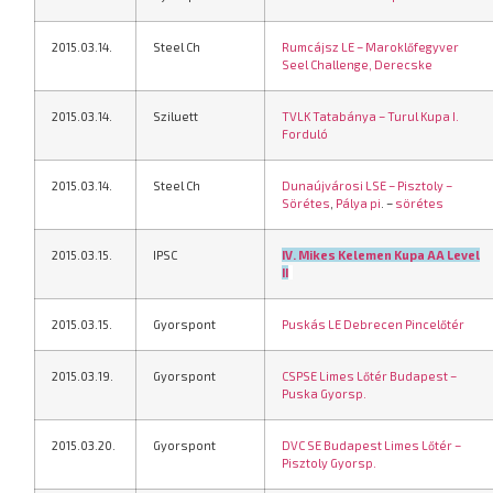
2015.03.14.
Steel Ch
Rumcájsz LE – Maroklőfegyver
Seel Challenge, Derecske
2015.03.14.
Sziluett
TVLK Tatabánya – Turul Kupa I.
Forduló
2015.03.14.
Steel Ch
Dunaújvárosi LSE – Pisztoly –
Sörétes
,
Pálya pi
. –
sörétes
2015.03.15.
IPSC
IV. Mikes Kelemen Kupa AA Level
II
2015.03.15.
Gyorspont
Puskás LE Debrecen Pincelőtér
2015.03.19.
Gyorspont
CSPSE Limes Lőtér Budapest –
Puska Gyorsp.
2015.03.20.
Gyorspont
DVC SE Budapest Limes Lőtér –
Pisztoly Gyorsp.