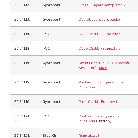
2015.11.12
Gyorspont
Limes SE Gyorspont pisztoly
2015.11.13.
Gyorspont
DVC. SE Gyorspont puska
2015.11.14.
IPSC
DVLE-DSZLE IPSC sörétes
2015.11.14
IPSC
DVLE-DSZLE IPSC pisztoly
2015.11.14.
Gyorspont
Szent Hubertus SZLK Kaposvár
SEFAG Lőtér
LINK
2015.11.15
Gyorspont
Puskás Lövész Egyesület –
Pincelőtér
2015.11.16.
Gyorspont
Para-Gun Kft. Budapest
2015.11.21-
IPSC
Puskás Lövész Egyesület –
22.
Pincelőtér
(Pisztoly)
2015.11.21.
Steel Ch
Rumcajsz LE