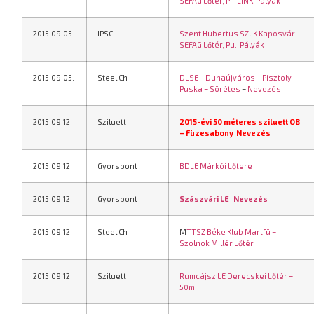
SEFAG Lőtér, Pi.
LINK
Pályák
2015.09.05.
IPSC
Szent Hubertus SZLK Kaposvár
SEFAG Lőtér, Pu.
Pályák
2015.09.05.
Steel Ch
DLSE – Dunaújváros – Pisztoly-
Puska – Sörétes
–
Nevezés
2015.09.12.
Sziluett
2015-évi 50 méteres sziluett OB
– Füzesabony
Nevezés
2015.09.12.
Gyorspont
BDLE Márkói Lőtere
2015.09.12.
Gyorspont
Szászvári LE
Nevezés
2015.09.12.
Steel Ch
M
TTSZ Béke Klub Martfü –
Szolnok Millér Lőtér
2015.09.12.
Sziluett
Rumcájsz LE Derecskei Lőtér –
50m