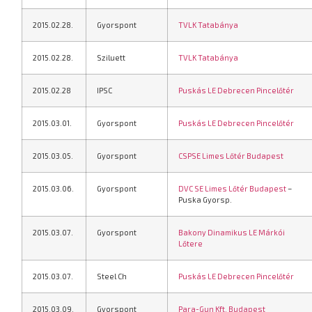
2015.02.28.
Gyorspont
TVLK Tatabánya
2015.02.28.
Sziluett
TVLK Tatabánya
2015.02.28
IPSC
Puskás LE Debrecen Pincelőtér
2015.03.01.
Gyorspont
Puskás LE Debrecen Pincelőtér
2015.03.05.
Gyorspont
CSPSE Limes Lőtér Budapest
2015.03.06.
Gyorspont
DVC SE Limes Lőtér Budapest
–
Puska Gyorsp.
2015.03.07.
Gyorspont
Bakony Dinamikus LE Márkói
Lőtere
2015.03.07.
Steel Ch
Puskás LE Debrecen Pincelőtér
2015.03.09.
Gyorspont
Para-Gun Kft. Budapest