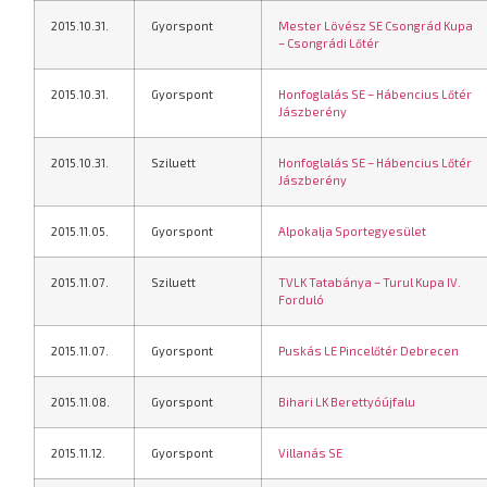
2015.10.31.
Gyorspont
Mester Lövész SE Csongrád Kupa
– Csongrádi Lőtér
2015.10.31.
Gyorspont
Honfoglalás SE – Hábencius Lőtér
Jászberény
2015.10.31.
Sziluett
Honfoglalás SE – Hábencius Lőtér
Jászberény
2015.11.05.
Gyorspont
Alpokalja Sportegyesület
2015.11.07.
Sziluett
TVLK Tatabánya – Turul Kupa IV.
Forduló
2015.11.07.
Gyorspont
Puskás LE Pincelőtér Debrecen
2015.11.08.
Gyorspont
Bihari LK Berettyóújfalu
2015.11.12.
Gyorspont
Villanás SE