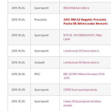
2015.10.24.
Gyorspont
BDLE Márkói Lőtere
2015.10.24.
Preciziós
2015. MDLSZ Nagytáv. Preciziós
Puska OB. Békéscsaba
Nevezés
2015.10.24.
Gyorspont
BTK SE. OKTOBERSHOOT, Pátyi
Lőtér
2015.10.24.
Gyorspont
Lövészsuli SE Derecskei Lt.
2015.10.24.
Sziluett
Lövészsuli SE Derecskei Lt.
2015.10.26.
IPSC
BEL SE IPSC Match October 25 th
2015
2015.10.29.
Gyorspont
CSPSE Gyorspont pisztoly
2015.10.30.
Gyorspont
Limes SE Gyorspont sörétes
puska