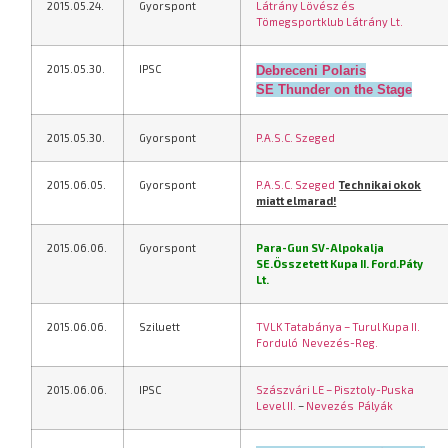
2015.05.24.
Gyorspont
Látrány Lövész és
Tömegsportklub Látrány Lt.
2015.05.30.
IPSC
Debreceni Polaris
SE
Thunder on the Stage
2015.05.30.
Gyorspont
P.A.S.C. Szeged
2015.06.05.
Gyorspont
P.A.S.C. Szeged
Technikai okok
miatt elmarad!
2015.06.06.
Gyorspont
Para-Gun SV-Alpokalja
SE.Összetett Kupa II. Ford.Páty
Lt.
2015.06.06.
Sziluett
TVLK Tatabánya – Turul Kupa II.
Forduló
Nevezés-Reg.
2015.06.06.
IPSC
Szászvári LE – Pisztoly-Puska
Level II.
–
Nevezés
Pályák