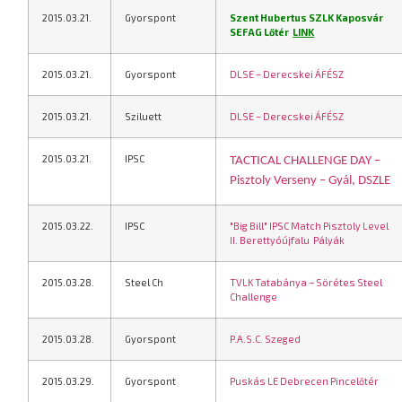
2015.03.21.
Gyorspont
Szent Hubertus SZLK Kaposvár
SEFAG Lőtér
LINK
2015.03.21.
Gyorspont
DLSE – Derecskei ÁFÉSZ
2015.03.21.
Sziluett
DLSE – Derecskei ÁFÉSZ
2015.03.21.
IPSC
TACTICAL CHALLENGE DAY –
Pisztoly Verseny – Gyál, DSZLE
2015.03.22.
IPSC
"Big Bill" IPSC Match Pisztoly Level
II. Berettyóújfalu
Pályák
2015.03.28.
Steel Ch
TVLK Tatabánya – Sörétes Steel
Challenge
2015.03.28.
Gyorspont
P.A.S.C. Szeged
2015.03.29.
Gyorspont
Puskás LE Debrecen Pincelőtér