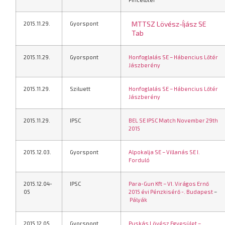
MTTSZ Lövész-Íjász SE
2015.11.29.
Gyorspont
Tab
2015.11.29.
Gyorspont
Honfoglalás SE – Hábencius Lőtér
Jászberény
2015.11.29.
Sziluett
Honfoglalás SE – Hábencius Lőtér
Jászberény
2015.11.29.
IPSC
BEL SE IPSC Match November 29th
2015
2015.12.03.
Gyorspont
Alpokalja SE – Villanás SE I.
Forduló
2015.12.04-
IPSC
Para-Gun Kft – VI. Virágos Ernő
05
2015 évi Pénzkisérő -. Budapest
–
Pályák
2015.12.05.
Gyorspont
Puskás Lövész Egyesület –