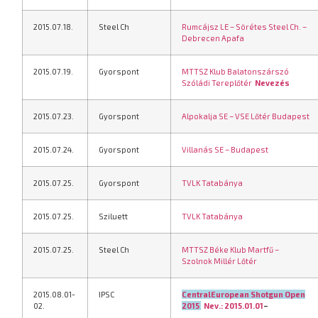
2015.07.18.
Steel Ch
Rumcájsz LE – Sörétes Steel Ch. –
Debrecen Apafa
2015.07.19.
Gyorspont
MTTSZ Klub Balatonszárszó
Szóládi Tereplőtér
Nevezés
2015.07.23.
Gyorspont
Alpokalja SE – VSE Lőtér Budapest
2015.07.24.
Gyorspont
Villanás SE – Budapest
2015.07.25.
Gyorspont
TVLK Tatabánya
2015.07.25.
Sziluett
TVLK Tatabánya
2015.07.25.
Steel Ch
MTTSZ Béke Klub Martfű –
Szolnok Millér Lőtér
2015.08.01-
IPSC
Central­European Shotgun Open
02.
2015
Nev.: 2015.01.01
–