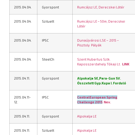
2015.04.04.
Gyorspont
Rumcájsz LE, Derecskei Lőtér
2015.04.04.
Sziluett
Rumcájsz LE – 50m, Derecskei
Lőtér
2015.04.04.
IPSC
Dunaújvárosi LSE – 2015 –
Pisztoly
Pályák
2015.04.04.
SteelCh
Szent Hubertus Szlk.
Kaposszerdahely Tókaji Lt.
LINK
2015.04.11.
Gyorspont
Alpokalja SE,
Para-Gun SV.
Összetett Gyp.Kupa I. Forduló
2015.04.11-
IPSC
Central­European Spring
12.
Challenge 2015
Nev.
2015.04.11.
Gyorspont
Alpokalja LE
2015.04.11.
Sziluett
Alpokalja LE