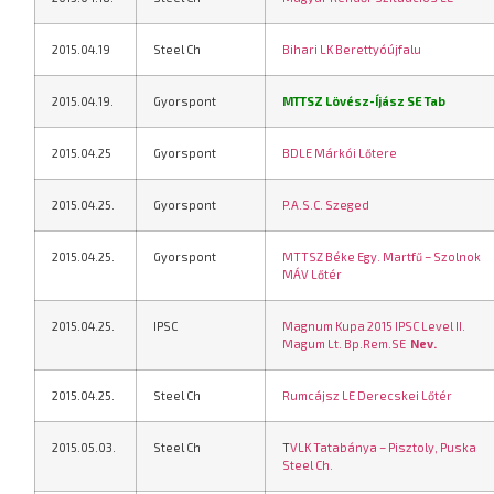
2015.04.19
Steel Ch
Bihari LK Berettyóújfalu
2015.04.19.
Gyorspont
MTTSZ Lövész-Íjász SE Tab
2015.04.25
Gyorspont
BDLE Márkói Lőtere
2015.04.25.
Gyorspont
P.A.S.C. Szeged
2015.04.25.
Gyorspont
MTTSZ Béke Egy. Martfű – Szolnok
MÁV Lőtér
2015.04.25.
IPSC
Magnum Kupa 2015
IPSC Level II.
Mag
um Lt. Bp.
Rem.SE
Nev.
2015.04.25.
Steel Ch
Rumcájsz LE Derecskei Lőtér
2015.05.03.
Steel Ch
T
VLK Tatabánya – Pisztoly, Puska
Steel Ch.