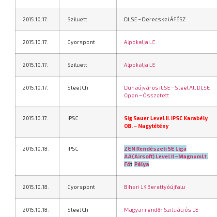
2015.10.17.
Sziluett
DLSE – Derecskei ÁFÉSZ
2015.10.17.
Gyorspont
Alpokalja LE
2015.10.17.
Sziluett
Alpokalja LE
2015.10.17.
Steel Ch
Dunaújvárosi LSE – Steel All DLSE
Open – Összetett
2015.10.17.
IPSC
Sig Sauer Level II. IPSC Karabély
OB.
– Nagytétény
2015.10.18.
IPSC
ZEN Rendészeti SE Liga
AA(Airsoft) Level II –MagnumLt.
Fó
t
Pálya
2015.10.18.
Gyorspont
Bihari LK Berettyóújfalu
2015.10.18.
Steel Ch
Magyar rendőr Szituációs LE