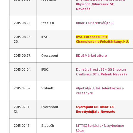
Kkpuopt., Viharsarki SE.
Nevezés
2015.06.21.
Steel Ch
Bihari LK Berettyóújfalu
2015.06.22-
IPSC
IPSC European Rifle
26.
Championship Felsőtárkány, HU.
2015.06.27.
Gyorspont
BDLE Márkói Lőtere
2015.07.04.
IPSC
Dunaújvárosi LSE – GG Shotgun
Challenge 2015
.
Pályák
Nevezés
2015.07.04.
Sziluett
Alpokalja LE Ják
Jelentkezés a
versenyre
2015.07.11-
Gyorspont
Gyorspont OB. Bihari LK.
12.
Berettyóújfalu
Nevezés
2015.07.12.
Steel Ch
MTTSZ Borjádi LK Nagybudmér
Lőtér