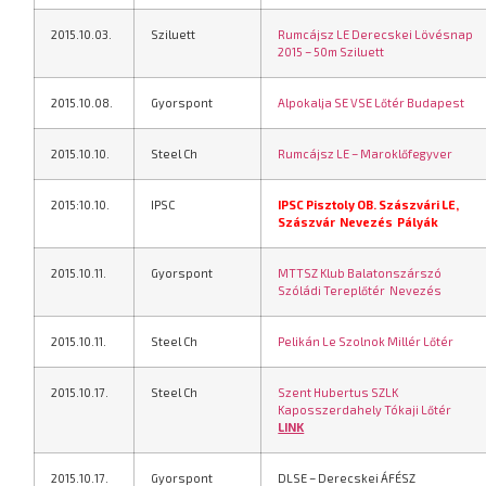
2015.10.03.
Sziluett
Rumcájsz LE Derecskei Lövésnap
2015 – 50m Sziluett
2015.10.08.
Gyorspont
Alpokalja SE VSE Lőtér Budapest
2015.10.10.
Steel Ch
Rumcájsz LE – Maroklőfegyver
2015:10.10.
IPSC
IPSC Pisztoly OB. Szászvári LE,
Szászvár
Nevezés
Pályák
2015.10.11.
Gyorspont
MTTSZ Klub Balatonszárszó
Szóládi Tereplőtér
Nevezés
2015.10.11.
Steel Ch
Pelikán Le Szolnok Millér Lőtér
2015.10.17.
Steel Ch
Szent Hubertus SZLK
Kaposszerdahely Tókaji Lőtér
LINK
2015.10.17.
Gyorspont
DLSE – Derecskei ÁFÉSZ