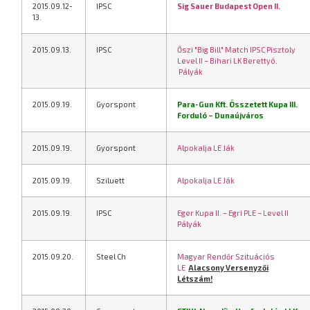
2015.09.12-
IPSC
Sig Sauer Budapest Open II.
13.
2015.09.13.
IPSC
Őszi "Big Bill" Match IPSC Pisztoly
Level II – Bihari LK Berettyó
.
Pályák
2015.09.19.
Gyorspont
Para-Gun Kft. Összetett Kupa III.
Forduló – Dunaújváros
2015.09.19.
Gyorspont
Alpokalja LE Ják
2015.09.19.
Sziluett
Alpokalja LE Ják
2015.09.19.
IPSC
Eger Kupa II. – Egri PLE – Level II
Pályák
2015.09.20.
Steel Ch
Magyar Rendőr Szituációs
LE
Alacsony Versenyzői
Létszám!