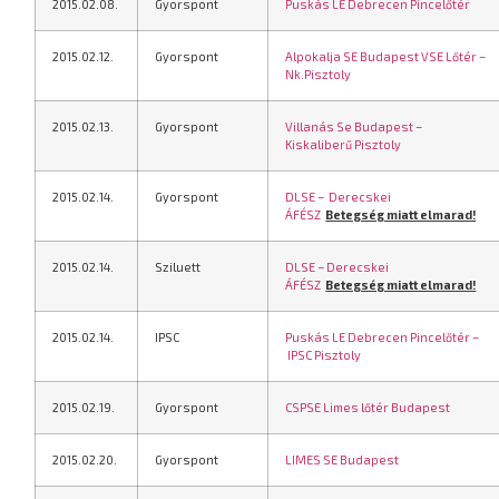
2015.02.08.
Gyorspont
Puskás LE Debrecen Pincelőtér
2015.02.12.
Gyorspont
Alpokalja SE Budapest VSE Lőtér –
Nk.Pisztoly
2015.02.13.
Gyorspont
Villanás Se Budapest –
Kiskaliberű Pisztoly
2015.02.14.
Gyorspont
DLSE – Derecskei
ÁFÉSZ
Betegség miatt elmarad!
2015.02.14.
Sziluett
DLSE – Derecskei
ÁFÉSZ
Betegség miatt elmarad!
2015.02.14.
IPSC
Puskás LE Debrecen Pincelőtér –
IPSC Pisztoly
2015.02.19.
Gyorspont
CSPSE Limes lőtér Budapest
2015.02.20.
Gyorspont
LIMES SE Budapest