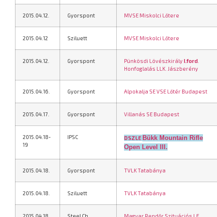
2015.04.12.
Gyorspont
MVSE Miskolci Lőtere
2015.04.12
Sziluett
MVSE Miskolci Lőtere
2015.04.12.
Gyorspont
Pünkösdi Lövészkirály
I.ford
.
Honfoglalás LLK. Jászberény
2015.04.16.
Gyorspont
Alpokalja SE VSE Lőtér Budapest
2015.04.17.
Gyorspont
Villanás SE Budapest
2015.04.18-
IPSC
Bükk Mountain Rifle
DSZLE
19
Open Level III.
2015.04.18.
Gyorspont
TVLK Tatabánya
2015.04.18.
Sziluett
TVLK Tatabánya
2015.04.18.
Steel Ch
Magyar Rendőr Szituációs LE