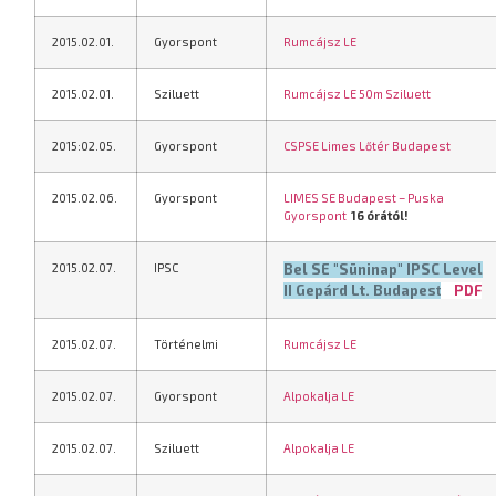
2015.02.01.
Gyorspont
Rumcájsz LE
2015.02.01.
Sziluett
Rumcájsz LE 50m Sziluett
2015:02.05.
Gyorspont
CSPSE Limes Lőtér Budapest
2015.02.06.
Gyorspont
LIMES SE Budapest – Puska
Gyorspont
16 órától!
2015.02.07.
IPSC
Bel SE "Süninap" IPSC Level
II Gepárd Lt. Budapes
PDF
t
2015.02.07.
Történelmi
Rumcájsz LE
2015.02.07.
Gyorspont
Alpokalja LE
2015.02.07.
Sziluett
Alpokalja LE