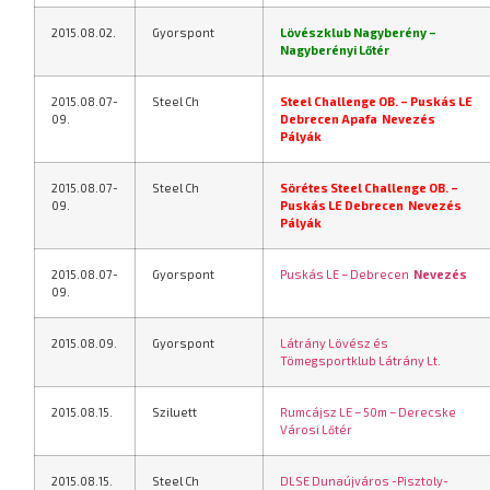
2015.08.02.
Gyorspont
Lövészklub Nagyberény –
Nagyberényi Lőtér
2015.08.07-
Steel Ch
Steel Challenge OB. – Puskás LE
09.
Debrecen
Apafa
Nevezés
Pályák
2015.08.07-
Steel Ch
Sörétes Steel Challenge OB. –
09.
Puskás LE Debrecen
Nevezés
Pályák
2015.08.07-
Gyorspont
Puskás LE – Debrecen
Nevezés
09.
2015.08.09.
Gyorspont
Látrány Lövész és
Tömegsportklub Látrány Lt.
2015.08.15.
Sziluett
Rumcájsz LE – 50m – Derecske
Városi Lőtér
2015.08.15.
Steel Ch
DLSE Dunaújváros -Pisztoly-