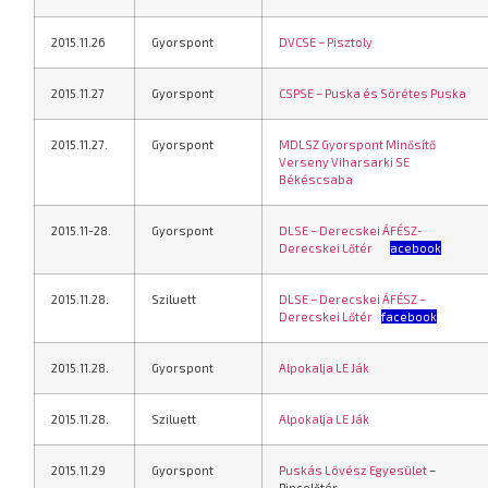
2015.11.26
Gyorspont
DVCSE – Pisztoly
2015.11.27
Gyorspont
CSPSE – Puska és Sörétes Puska
2015.11.27.
Gyorspont
MDLSZ Gyorspont Minősítő
Verseny Viharsarki SE
Békéscsaba
2015.11-28.
Gyorspont
DLSE – Derecskei ÁFÉSZ-
Derecskei Lőtér
f
acebook
2015.11.28.
Sziluett
DLSE – Derecskei ÁFÉSZ –
Derecskei Lőtér
facebook
2015.11.28.
Gyorspont
Alpokalja LE Ják
2015.11.28.
Sziluett
Alpokalja LE Ják
2015.11.29
Gyorspont
Puskás Lövész Egyesület
–
Pincelőtér