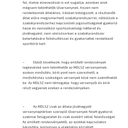
fel, illetve elnevezésük is ezt sugallja, azonban azok
mégsem tekinthetők lőversenynek, hiszen nem
rendelkeznek általános, írásban kidolgozott, a résztvevők
által előre megismerhető szabályrendszerrel, nélkülözik a
szabályrendszerhez kapcsolódó jogosultságokat gyakorló
hazai és nemzetközi sportszövetségi hátteret és
jóváhagyást, nem utolsósorban a szabályrendszer
betartatására felkészítéssel és gyakorlattal rendelkező
sportbírói kart.
– Ebből következik, hogy említett rendezvények
legkevésbé sem tekinthetők az MDLSZ versenyeinek,
azokon minősítés, bírói pont nem szerezhető, a
minősítéshez szükséges versenyek közé nem számíthatók
be. Az MDLSZ nem támogatja, hogy versenyzői és bírói
részt vegyenek ezeken a rendezvényeken.
– Az MDLSZ csak az általa jóváhagyott
versenynaptárban szereplő lőversenyek felett gyakorol
szakmai felügyeletet és csak azokért vállal felelősséget.
Az említett rendezvényektől, az azokkal kapcsolatos
bármiféle, különösen a világhálón közzétett