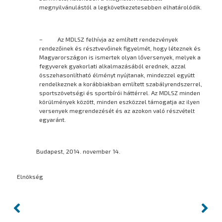
megnyilvánulástól a legkövetkezetesebben elhatárolódik.
– Az MDLSZ felhívja az említett rendezvények
rendezőinek és résztvevőinek figyelmét, hogy léteznek és
Magyarországon is ismertek olyan lőversenyek, melyek a
fegyverek gyakorlati alkalmazásából erednek, azzal
összehasonlítható élményt nyújtanak, mindezzel együtt
rendelkeznek a korábbiakban említett szabályrendszerrel,
sportszövetségi és sportbírói háttérrel. Az MDLSZ minden
körülmények között, minden eszközzel támogatja az ilyen
versenyek megrendezését és az azokon való részvételt
egyaránt.
Budapest, 2014. november 14.
Elnökség