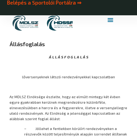
Belépés a Sportolói Portálra ⇒
MDLSZ Márkahasználat
MDLSZ Logózott Sportruházat
Állásfoglalás
Á L L Á S F O G L A L Á S
lőversenyeknek látszó rendezvényekkel kapcsolatban
Az MDLSZ Elnöksége észlelte, hogy az elmúlt mintegy két évben
egyre gyakrabban kerülnek megrendezésre különbféle,
elnevezésükben a harcra és a fegyverekre, illetve a versenyjellegre
utaló rendezvények. Az Elnökség a jelenséggel kapcsolatban az
alábbiak szerint foglal állást:
– Jóllehet a fentiekben körülírt rendezvényeken a
részvevők között teljesítményük alapján sorrendet állítanak