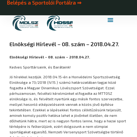
Belépés a Sportolói Portálra ⇒
MDLSZ Márkahasználat
MDLSZ Logózott Sportruházat
Elnökségi Hírlevél – 08. szám – 2018.04.27.
Elnökségi Hírlevél – 08. szám – 2018.04.27.
Kedves Sporttársaink, és Barátaink!
Jó hírekkel kezdjük. 2018.04.15-én a Honvédelmi Sportszövetség
Elnöksége a 73/2018 (IV.15.) számú határozatában tagjai közé
fogadta a Magyar Dinamikus Lövészsport Szövetséget. Ezzel
párhuzamosan, felvételi kérelmünket elfogadta az MTTOSZ
elnöksége is, és felvételt nyertünk egy másik fontos szervezetbe,
mellyel hasonló elképzeléseink vannak a közös jövő építése
tekintetében. Ezekkel a lépésekkel fontos célkitűzésünk teljesült,
aminek komoly pozitív hatása lehet a jövőnket illetően, de nem
dőlhetünk hátra, mert az is nagyon fontos lenne, hogy a hazai sport
térképére is felkerüljünk, ezért dolgozunk a nem olimpiai
sportágakat egyesítő, Nemzeti Versenysport Szövetségbe történő