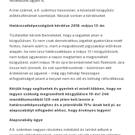
felvételünk ügyén is.
A mai számot, a 6. számhoz hasonlóan, a közeledő közgyűlés
előkészítésének szenteljük. Nézzük sorban a kérdéseket.
Határozatképességünk kérdése 2018. május 13-án
Tisztelettel kérünk Benneteket, hogy a legyetek jelen a
közgyűlésen. Ez nem csak demokratikus jogaitok gyakorlása miatt
fontos, hanem azért is, mert a megváltozott jogszabályi előírások
alapján, ha nem lesz határozatképes a május 13-i közgyűlésünk,
nem tudjuk ugyanazon a napon megtartani a megismételt
közgyűlést, ezért május 19-én újra terembérletet kell fizetnünk, újra
össze kell jönnünk, és sok sporttársunknak – különösen akit
érdekelnek az ügyeink – még egy hétvégi felesleges
elfoglaltságot jelent a helyzet nem kis idő és költség ráfordítással.
Kérjük hogy segítsetek és gyertek el minél többen, hogy ne
legyen szükség megismételt közgyűlésre 19-én! 240
mandátumunkból 120-nak jelen kell lennie a
határozatképességhez és a jelenlévők 75%-ának kell pl. az
alapszabályt elfogadni ahhoz, hogy érvényes legyen!
Alapszabály ügye
A 6. számban nagyon részletes indoklást és leírást adtunk a
javasolt változtatásokról, amelyek nagy részét a tagság előzetes