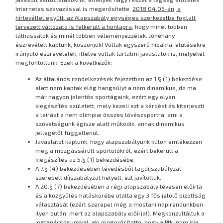
Internetes szavazással is megerősítette.
2018.04.06-án, a
hírlevéllel együtt, az Alapszabály egységes szerkezetbe foglalt
tervezett változata is felkerült a honlapra
, hogy minél többen
láthassátok és minél többen véleményezzétek. Jónéhány
észrevételt kaptunk, köszönjük! Voltak egyszerű hibákra, elütésekre
irányuló észrevételek, illetve voltak tartalmi javaslatok is, melyeket
megfontoltunk. Ezek a következők:
Az általános rendelkezések fejezetben az 1.§ (1) bekezdése
alatt nem kaptak elég hangsúlyt a nem dinamikus, de ma
már nagyon jelentős sportágaink, ezért egy olyan
kiegészítés született, mely kezeli ezt a kérdést és kiterjeszti
a leírást a nem olimpiai összes lövészsportra, ami a
szövetségünk égisze alatt működik, annak dinamikus
jellegétől függetlenül.
Javaslatot kaptunk, hogy alapszabályunk külön emlékezzen
meg a mozgássérült sportolókról, ezért bekerült a
kiegészítés az 5.§ (1) bekezdésébe.
A 7.§ (4) bekezdésében tévedésből tagdíjszabályzat
szerepelt díjszabályzat helyett, ezt javítottuk.
A 20.§ (7) bekezdésében a régi alapszabály tévesen előírta
és a közgyűlés hatáskörébe utalta egy 3 fős jelölő bizottság
választását (ezért szerepel még a mostani napirendünkben
ilyen bután, mert az alapszabály előírja!). Megkonzultáltuk a
jogtanácsosunkkal, aki megerősítette, hogy a Ptk. nem írja