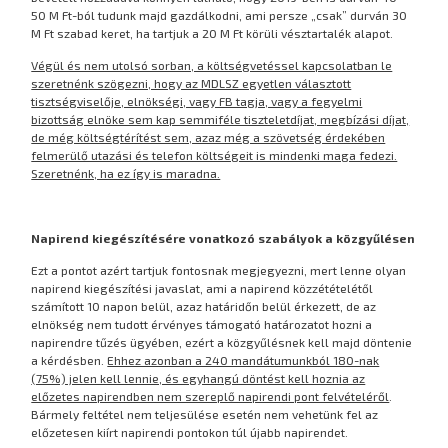
50 M Ft-ból tudunk majd gazdálkodni, ami persze „csak” durván 30
M Ft szabad keret, ha tartjuk a 20 M Ft körüli vésztartalék alapot.
Végül és nem utolsó sorban, a költségvetéssel kapcsolatban le
szeretnénk szögezni, hogy az MDLSZ egyetlen választott
tisztségviselője, elnökségi, vagy FB tagja, vagy a fegyelmi
bizottság elnöke sem kap semmiféle tiszteletdíjat, megbízási díjat,
de még költségtérítést sem, azaz még a szövetség érdekében
felmerülő utazási és telefon költségeit is mindenki maga fedezi.
Szeretnénk, ha ez így is maradna.
Napirend kiegészítésére vonatkozó szabályok a közgyűlésen
Ezt a pontot azért tartjuk fontosnak megjegyezni, mert lenne olyan
napirend kiegészítési javaslat, ami a napirend közzétételétől
számított 10 napon belül, azaz határidőn belül érkezett, de az
elnökség nem tudott érvényes támogató határozatot hozni a
napirendre tűzés ügyében, ezért a közgyűlésnek kell majd döntenie
a kérdésben.
Ehhez azonban a 240 mandátumunkból 180-nak
(75%) jelen kell lennie, és egyhangú döntést kell hoznia az
előzetes napirendben nem szereplő napirendi pont felvételéről
.
Bármely feltétel nem teljesülése esetén nem vehetünk fel az
előzetesen kiírt napirendi pontokon túl újabb napirendet.