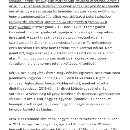
rendkívül stabil pénzügyi helyzetben van, az előző vezetéstől örökölt
pénzügyi forrásaink az elmúlt hónapok során még jelentősen tovább
nőttek és így – a szövetség történetében először – mód nyílik arra,
hogy a szakágvezetőktől a célok megjelölésével bekért pénzügyi
támogatási kéréséket, kivétel nélkül elfogadásra javasoljuk a
közgyűlésnek.
A szakágaink 2018-ban 10,2 M Ft támogatást
kaphatnak, ha a közgyűlés elfogadja az elnökség költségvetési
javaslatát. A szakági számok részleteivel kapcsolatban a
szakágvezetők állnak majd rendelkezésetekre. Természetesen
ezen források elköltése nem történik majd kontroll nélkül. Nem
jelent azt, hogy a szakág elviszi zsákban és azt csinál vele, amit
akar. Minden esetben pontos eseti jóváhagyások keretében
fogadjuk majd el egy-egy tétel elköltését, kifizetését.
Kérjük, azt is vegyétek észre, hogy néhány egyszeri, azaz csak most
jelentkező nagyobb kiadás nélkül (GDPR felkészülés, Digitális
rendszer fejlesztése, Imázs, PR/Marketing), amelyek közül a
digitális rendszer 2019-től már direkt költséget spórol más
sorokban, a szövetség tárgyévi bevételei és kiadásai egyensúlyban
vannak. Ez azt jelenti, hogy az egyszeri (rendkívüli) kiadásokat
levonjuk a költségekből, akkor nagyjából egyensúlyban van a
tárgyévi bevétel és kiadás.
Arra is szeretnénk rámutatni, hogy minden tervezett kiadásunk után,
a 2018. év végi záró egyenleg így is 21 M Ft, amihez a 2019-es
bevételt hozzáadva könnyen látható, hogy 2019-ben is durván 40-