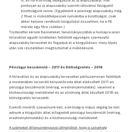
pontosan az új alapszabály szerinti létszámú felügyelő
bizottságunk lenne. (Egyébként a jelenlegi alapszabály még
2 fővel is működőképesnek nyilvánítja a bizottságot, csak
akkor kellene rendkívüli közgyűlést összehívni, ha a FB
mérete egy főre csökken.)
Tisztelettel kérünk Benneteket, tanulmányozzátok a honlapra jelen
hírlevéllel együtt ismételten feltöltött egységes szerkezetű
alapszabály tervezetet és fogadjuk el a közgyűlésen, mely lépés
után sok részletében megtisztulhat a működésünk.
Pénzügyi beszámoló – 2017 és Költségvetés – 2018
A hírlevéllel és az alapszabály tervezettel párhuzamosan feltöltjük
a mostanában lecserélt könyvelőiroda által elkészített 2017-es
pénzügyi beszámolót (mérleg, eredménykimutatás), valamint a
közhasznúsági mellékletet és az elnökség által készített 2018-as
költségvetés tervezetét.
Ezekről mindről szavaznunk kell, a bíróságra május végéig be kell
adnunk a közgyűlés által elfogadott pénzügyi beszámolót (mérleg,
eredménykimutatás) és a közhasznúsági mellékletet.
A számokat áttanulmányozva láthatjátok, hogy a szövetség