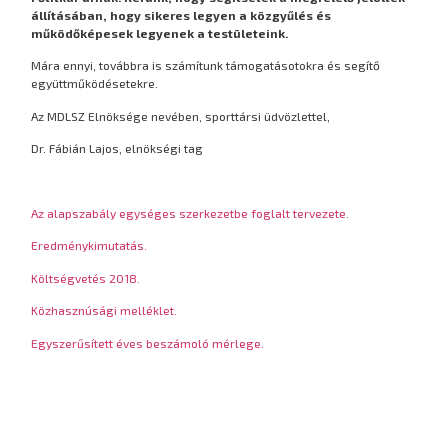
állításában, hogy sikeres legyen a közgyűlés és
működőképesek legyenek a testületeink.
Mára ennyi, továbbra is számítunk támogatásotokra és segítő
együttműködésetekre.
Az MDLSZ Elnöksége nevében, sporttársi üdvözlettel,
Dr. Fábián Lajos, elnökségi tag
Az alapszabály egységes szerkezetbe foglalt tervezete
.
Eredménykimutatás.
Költségvetés 2018.
Közhasznúsági melléklet.
Egyszerűsített éves beszámoló mérlege.