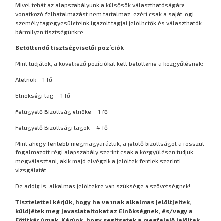
Mivel tehát az alapszabályunk a külsősök választhatóságára
vonatkozó felhatalmazást nem tartalmaz, ezért csak a saját jogi
személy tagegyesületeink igazolt tagjai jelölhetők és választhatók
bármilyen tisztségünkre.
Betöltendő tisztségviselői pozíciók
Mint tudjátok, a következő pozíciókat kell betöltenie a közgyűlésnek:
Alelnök – 1 fő
Elnökségi tag – 1 fő
Felügyelő Bizottság elnöke – 1 fő
Felügyelő Bizottsági tagok – 4 fő
Mint ahogy fentebb megmagyaráztuk, a jelölő bizottságot a rosszul
fogalmazott régi alapszabály szerint csak a közgyűlésen tudjuk
megválasztani, akik majd elvégzik a jelöltek fentiek szerinti
vizsgálatát.
De addig is: alkalmas jelöltekre van szüksége a szövetségnek!
Tisztelettel kérjük, hogy ha vannak alkalmas jelöltjeitek,
küldjétek meg javaslataitokat az Elnökségnek, és/vagy a
Főtitkár úrnak. Kérünk, hogy segítsetek a megfelelő jelöltek