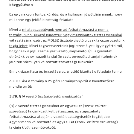
közgyűlésen
Ez egy nagyon fontos kérdés, és a tipikusan jó példája annak, hogy
mi lenne egy jelölő bizottság feladata.
Mivel a
mi alapszabályunk nem ad felhatalmazást a nem a
tagságunkból érkező küldöttek, vagy meghívottak tisztségviselővé
választására, ezért az MDLSZ tisztségviselője csak tagszervezetünk
tagja lehet
. Mivel tagszervezeteink jogi személyek, így egyértelmű,
hogy csak a jogi személyek vezetői/képviselői (pl. egyesületi
elnökök), vagy igazolt tagjai (igazolt egyesületi tagjai) lehetnek
jelöltek bármilyen választott szövetségi funkcióra.
Ennek vizsgálata és igazolása pl. a jelölő bizottság feladata lenne.
A 2013. évi V. törvény a Polgári Törvénykönyvről a következőket
mondja erről:
3:79. §
[A vezető tisztségviselői megbízatás]
(3) A vezető tisztségviselőket az egyesület (
szerk:
ezúttal
szövetség
)
tagjai közül kell választani
, az alapszabály
felhatalmazása alapján a vezető tisztségviselők legfeljebb
egyharmada választható az egyesület (
szerk:
ezúttal szövetség
)
tagjain kívüli személyekből.