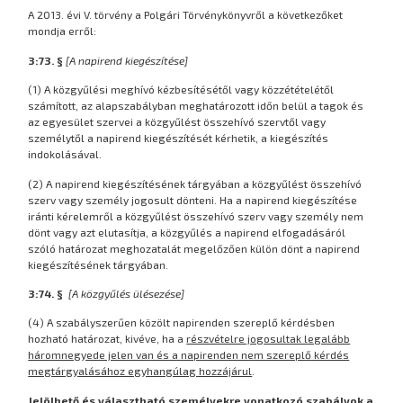
A 2013. évi V. törvény a Polgári Törvénykönyvről a következőket
mondja erről:
3:73. §
[A napirend kiegészítése]
(1) A közgyűlési meghívó kézbesítésétől vagy közzétételétől
számított, az alapszabályban meghatározott időn belül a tagok és
az egyesület szervei a közgyűlést összehívó szervtől vagy
személytől a napirend kiegészítését kérhetik, a kiegészítés
indokolásával.
(2) A napirend kiegészítésének tárgyában a közgyűlést összehívó
szerv vagy személy jogosult dönteni. Ha a napirend kiegészítése
iránti kérelemről a közgyűlést összehívó szerv vagy személy nem
dönt vagy azt elutasítja, a közgyűlés a napirend elfogadásáról
szóló határozat meghozatalát megelőzően külön dönt a napirend
kiegészítésének tárgyában.
3:74. §
[A közgyűlés ülésezése]
(4) A szabályszerűen közölt napirenden szereplő kérdésben
hozható határozat, kivéve, ha a
részvételre jogosultak legalább
háromnegyede jelen van és a napirenden nem szereplő kérdés
megtárgyalásához egyhangúlag hozzájárul
.
Jelölhető és választható személyekre vonatkozó szabályok a