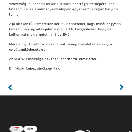
szövetségünk lassan felkerül a hazai sportágak térképére, ahol
létszámunk és eredményeink alapján egyébként is régen helyünk
lenne.
A jó híreken túl, ismételten kérünk Benneteket, hogy minél nagyobb
létszámban legyetek jelen a május 13-i közgyűlésen, hogy ne
kelljen azt megismételni május 19-én.
Mára ennyi, továbbra is számítunk támogatásotokra és segítő
együttműködésetekre.
Az MDLSZ Elnöksége nevében, sporttársi üdvözlettel,
Dr. Fábián Lajos, elnökségi tag