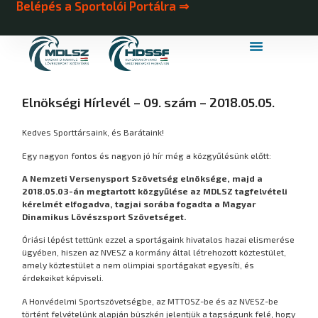
Belépés a Sportolói Portálra ⇒
MDLSZ Márkahasználat
MDLSZ Logózott Sportruházat
Elnökségi Hírlevél – 09. szám – 2018.05.05.
Kedves Sporttársaink, és Barátaink!
Egy nagyon fontos és nagyon jó hír még a közgyűlésünk előtt:
A Nemzeti Versenysport Szövetség elnöksége, majd a
2018.05.03-án megtartott közgyűlése az MDLSZ tagfelvételi
kérelmét elfogadva, tagjai sorába fogadta a Magyar
Dinamikus Lövészsport Szövetséget.
Óriási lépést tettünk ezzel a sportágaink hivatalos hazai elismerése
ügyében, hiszen az NVESZ a kormány által létrehozott köztestület,
amely köztestület a nem olimpiai sportágakat egyesíti, és
érdekeiket képviseli.
A Honvédelmi Sportszövetségbe, az MTTOSZ-be és az NVESZ-be
történt felvételünk alapján büszkén jelentjük a tagságunk felé, hogy