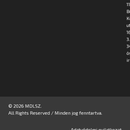
1
B
K
u
16
3
3
ö
i
© 2026 MDLSZ.
All Rights Reserved / Minden jog fenntartva.
Adatvédelmi nyilatkozat