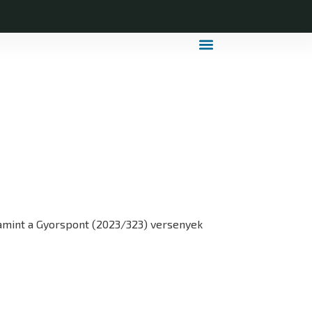
MDLSZ Márkahasználat
MDLSZ Logózott Sportruházat
alamint a Gyorspont (2023/323) versenyek