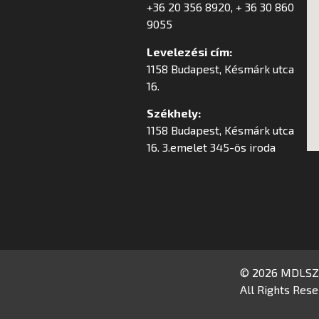
+36 20 356 8920, + 36 30 860
9055
Levelezési cím:
1158 Budapest, Késmárk utca
16.
Székhely:
1158 Budapest, Késmárk utca
16. 3.emelet 345-ös iroda
© 2026 MDLSZ
All Rights Rese