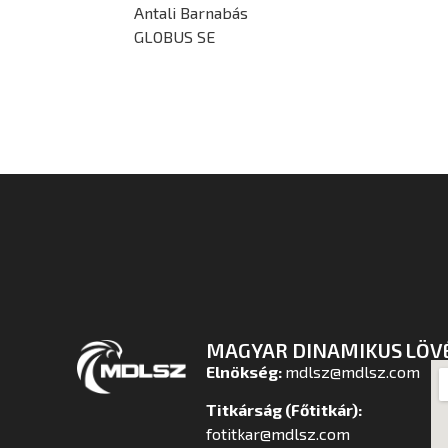
Antali Barnabás
GLOBUS SE
MAGYAR DINAMIKUS LÖV
Elnökség:
mdlsz@mdlsz.com
Titkárság (Főtitkár):
fotitkar@mdlsz.com