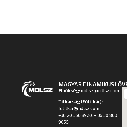
MAGYAR DINAMIKUS LÖV
Elnökség:
mdlsz@mdlsz.com
Titkárság (Főtitkár):
fotitkar@mdlsz.com
+36 20 356 8920, + 36 30 860
9055