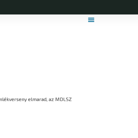
MDLSZ Márkahasználat
MDLSZ Logózott Sportruházat
 Emlékverseny elmarad, az MDLSZ