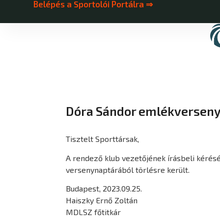
Belépés a Sportolói Portálra ⇒
Dóra Sándor emlékverseny
Tisztelt Sporttársak,
A rendező klub vezetőjének írásbeli kéré
versenynaptárából törlésre került.
Budapest, 2023.09.25.
Haiszky Ernő Zoltán
MDLSZ főtitkár