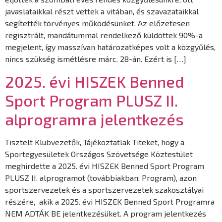
javaslataikkal részt vettek a vitában, és szavazataikkal
segítették törvényes működésünket. Az előzetesen
regisztrált, mandátummal rendelkező küldöttek 90%-a
megjelent, így masszívan határozatképes volt a közgyűlés,
nincs szükség ismétlésre márc. 28-án. Ezért is […]
2025. évi HISZEK Benned
Sport Program PLUSZ II.
alprogramra jelentkezés
Tisztelt Klubvezetők, Tájékoztatlak Titeket, hogy a
Sportegyesületek Országos Szövetsége Köztestület
meghirdette a 2025. évi HISZEK Benned Sport Program
PLUSZ II. alprogramot (továbbiakban: Program), azon
sportszervezetek és a sportszervezetek szakosztályai
részére, akik a 2025. évi HISZEK Benned Sport Programra
NEM ADTÁK BE jelentkezésüket. A program jelentkezés