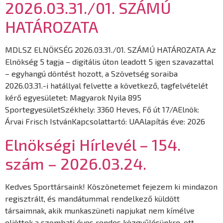
2026.03.31./01. SZÁMÚ
HATÁROZATA
MDLSZ ELNÖKSÉG 2026.03.31./01. SZÁMÚ HATÁROZATA Az
Elnökség 5 tagja – digitális úton leadott 5 igen szavazattal
– egyhangú döntést hozott, a Szövetség soraiba
2026.03.31.-i hatállyal felvette a következő, tagfelvételét
kérő egyesületet: Magyarok Nyila 895
SportegyesületSzékhely: 3360 Heves, Fő út 17/AElnök:
Árvai Frisch IstvánKapcsolattartó: UAAlapítás éve: 2026
Elnökségi Hírlevél – 154.
szám – 2026.03.24.
Kedves Sporttársaink! Köszönetemet fejezem ki mindazon
regisztrált, és mandátummal rendelkező küldött
társaimnak, akik munkaszüneti napjukat nem kímélve
eljöttek a szombati éves rendes közgyűlésünkre, ott