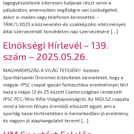
tagegyesületeink sikeresen tudjanak részt venni a
pályázaton, amennyiben segítségre van szükségetek,
akkor e-mailen vagy telefonon keressetek. –
TÁM/1/2025 a köznevelési-és szakképzési intézmények
által szervezendő honvédelmi nap szervezésére […]
Elnökségi Hírlevél – 139.
szám – 2025.05.26.
MAGYARORSZÁG A VILÁG TETEJÉN!! Kedves
Sporttársaink! Örömmel értesítelek benneteket, hogy a
magyar IPSC csapat igazán fantasztikus eredménnyel tért
haza a május 12 és 25 között Csehországban rendezett
IPSC PCC/Mini Rifle Világbajnokságról. Az MDLSZ csapata
mind a három fényes éremből elhozott egyet, ami a
sportág hazai történetében is kiemelkedően jó eredmény,
és nagyon jó alaphangulatot teremt […]