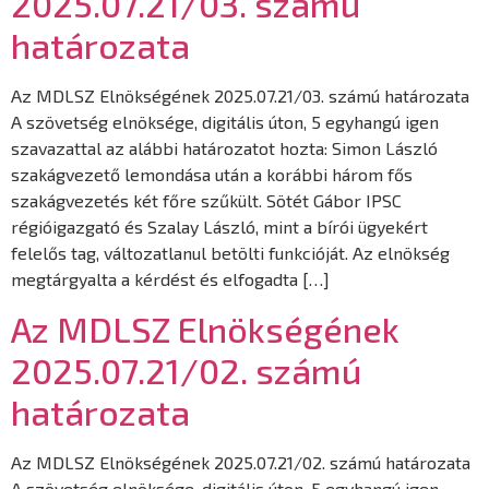
2025.07.21/03. számú
határozata
Az MDLSZ Elnökségének 2025.07.21/03. számú határozata
A szövetség elnöksége, digitális úton, 5 egyhangú igen
szavazattal az alábbi határozatot hozta: Simon László
szakágvezető lemondása után a korábbi három fős
szakágvezetés két főre szűkült. Sötét Gábor IPSC
régióigazgató és Szalay László, mint a bírói ügyekért
felelős tag, változatlanul betölti funkcióját. Az elnökség
megtárgyalta a kérdést és elfogadta […]
Az MDLSZ Elnökségének
2025.07.21/02. számú
határozata
Az MDLSZ Elnökségének 2025.07.21/02. számú határozata
A szövetség elnöksége, digitális úton, 5 egyhangú igen