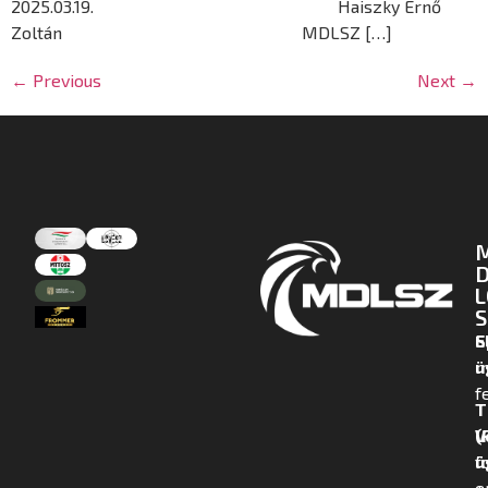
2025.03.19. Haiszky Ernő
Zoltán MDLSZ […]
←
Previous
Next
→
D
L
S
E
S
m
ü
f
T
(
V
f
ü
+
e