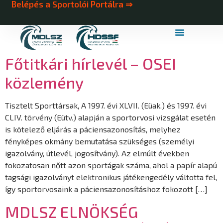
Belépés a Sportolói Portálra ⇒
MDLSZ Márkahasználat
MDLSZ Logózott Sportruházat
Főtitkári hírlevél – OSEI
közlemény
Tisztelt Sporttársak, A 1997. évi XLVII. (Eüak.) és 1997. évi
CLIV. törvény (Eütv.) alapján a sportorvosi vizsgálat esetén
is kötelező eljárás a páciensazonosítás, melyhez
fényképes okmány bemutatása szükséges (személyi
igazolvány, útlevél, jogosítvány). Az elmúlt években
fokozatosan nőtt azon sportágak száma, ahol a papír alapú
tagsági igazolványt elektronikus játékengedély váltotta fel,
így sportorvosaink a páciensazonosításhoz fokozott […]
MDLSZ ELNÖKSÉG