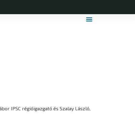
MDLSZ Márkahasználat
MDLSZ Logózott Sportruházat
bor IPSC régióigazgató és Szalay László,