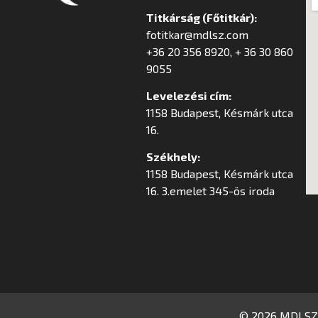
Titkárság (Főtitkár):
fotitkar@mdlsz.com
+36 20 356 8920, + 36 30 860
9055
Levelezési cím:
1158 Budapest, Késmárk utca
16.
Székhely:
1158 Budapest, Késmárk utca
16. 3.emelet 345-ös iroda
© 2026 MDLSZ