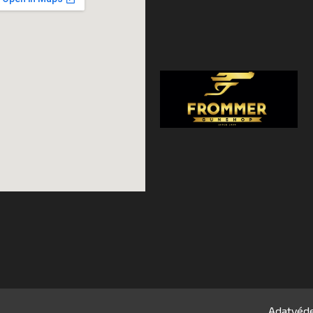
.
Adatvéde