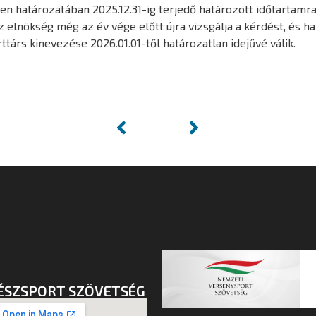
len határozatában 2025.12.31-ig terjedő határozott időtartamr
z elnökség még az év vége előtt újra vizsgálja a kérdést, és 
ttárs kinevezése 2026.01.01-től határozatlan idejűvé válik.
ÉSZSPORT SZÖVETSÉG