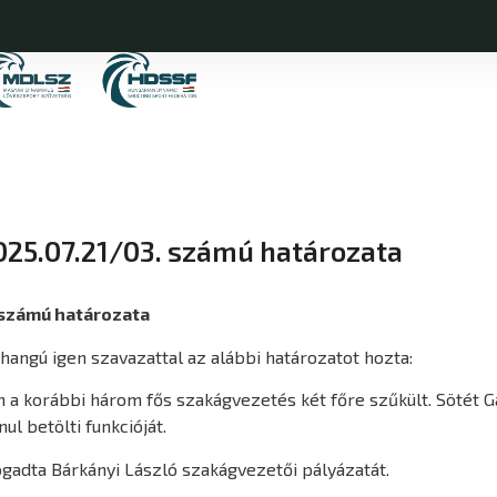
25.07.21/03. számú határozata
számú határozata
yhangú igen szavazattal az alábbi határozatot hozta:
a korábbi három fős szakágvezetés két főre szűkült. Sötét Gá
nul betölti funkcióját.
ogadta Bárkányi László szakágvezetői pályázatát.