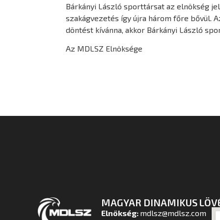
Bárkányi László sporttársat az elnökség je
szakágvezetés így újra három főre bővül. A
döntést kívánna, akkor Bárkányi László spor
Az MDLSZ Elnöksége
MAGYAR DINAMIKUS LÖV
Elnökség:
mdlsz@mdlsz.com