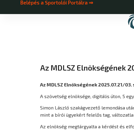
Belépés a Sportolói Portálra ⇒
Az MDLSZ Elnökségének 20
Az MDLSZ Elnökségének 2025.07.21/03. 
A szövetség elnöksége, digitális úton, 5 eg
Simon László szakágvezető lemondása után 
mint a bírói ügyekért felelős tag, változatla
Az elnökség megtárgyalta a kérdést és elf