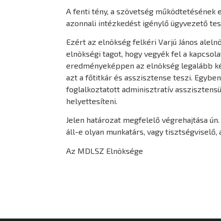
A fenti tény, a szövetség működtetésének e
azonnali intézkedést igénylő ügyvezető test
Ezért az elnökség felkéri Varjú János aleln
elnökségi tagot, hogy vegyék fel a kapcsol
eredményeképpen az elnökség legalább két t
azt a főtitkár és asszisztense teszi. Egybe
foglalkoztatott adminisztratív asszisztensün
helyettesíteni.
Jelen határozat megfelelő végrehajtása ún.
áll-e olyan munkatárs, vagy tisztségviselő, 
Az MDLSZ Elnöksége