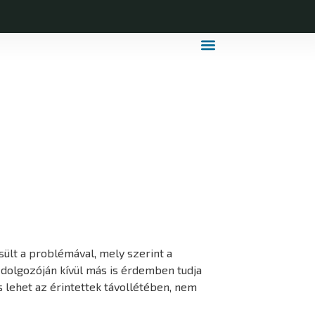
MDLSZ Márkahasználat
MDLSZ Logózott Sportruházat
sült a problémával, mely szerint a
t dolgozóján kívül más is érdemben tudja
 lehet az érintettek távollétében, nem