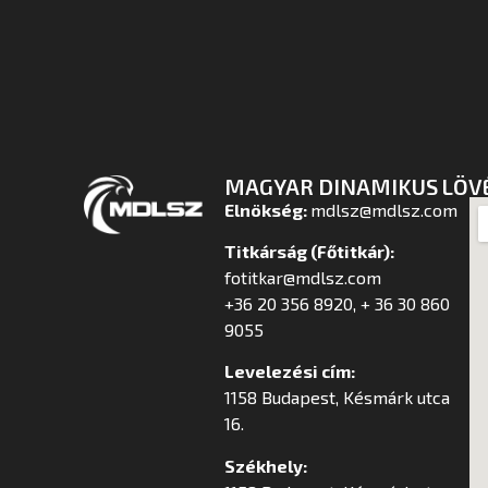
MAGYAR DINAMIKUS LÖV
Elnökség:
mdlsz@mdlsz.com
Titkárság (Főtitkár):
fotitkar@mdlsz.com
+36 20 356 8920, + 36 30 860
9055
Levelezési cím:
1158 Budapest, Késmárk utca
16.
Székhely: