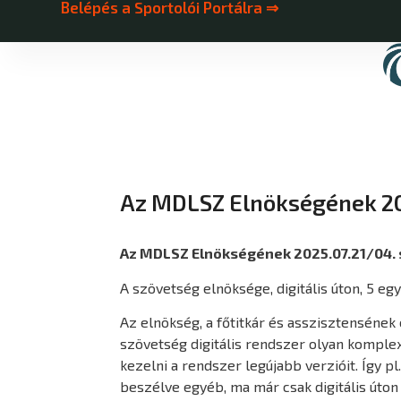
Belépés a Sportolói Portálra ⇒
Az MDLSZ Elnökségének 20
Az MDLSZ Elnökségének 2025.07.21/04.
A szövetség elnöksége, digitális úton, 5 eg
Az elnökség, a főtitkár és asszisztensének
szövetség digitális rendszer olyan komplexi
kezelni a rendszer legújabb verzióit. Így 
beszélve egyéb, ma már csak digitális úto