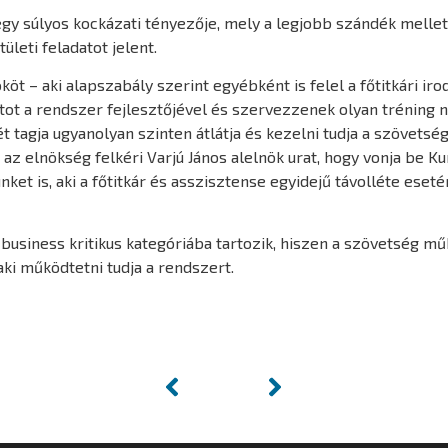
gy súlyos kockázati tényezője, mely a legjobb szándék mellet
ületi feladatot jelent.
ököt – aki alapszabály szerint egyébként is felel a főtitkári i
atot a rendszer fejlesztőjével és szervezzenek olyan tréning 
agja ugyanolyan szinten átlátja és kezelni tudja a szövetség d
n az elnökség felkéri Varjú János alelnök urat, hogy vonja be 
ket is, aki a főtitkár és asszisztense egyidejű távolléte eset
 business kritikus kategóriába tartozik, hiszen a szövetség 
aki működtetni tudja a rendszert.