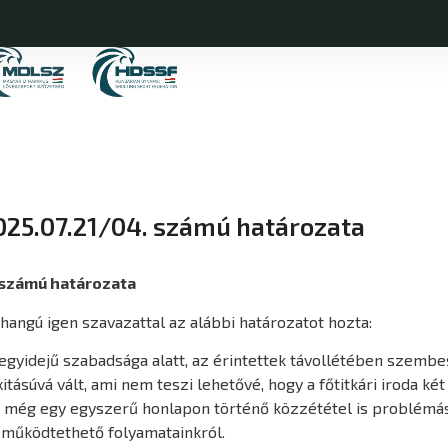
25.07.21/04. számú határozata
 számú határozata
yhangú igen szavazattal az alábbi határozatot hozta:
 egyidejű szabadsága alatt, az érintettek távollétében szembe
tásúvá vált, ami nem teszi lehetővé, hogy a főtitkári iroda ké
pl. még egy egyszerű honlapon történő közzététel is problémás
n működtethető folyamatainkról.