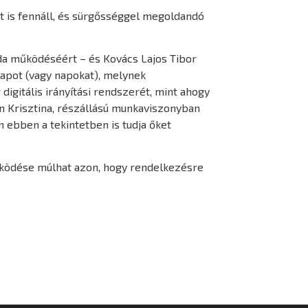
t is fennáll, és sürgősséggel megoldandó
roda működéséért – és Kovács Lajos Tibor
napot (vagy napokat), melynek
igitális irányítási rendszerét, mint ahogy
Kun Krisztina, részállású munkaviszonyban
én ebben a tekintetben is tudja őket
működése múlhat azon, hogy rendelkezésre