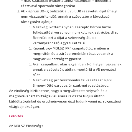
– más szakágak gyakorlatához hasonlóan – indokolt a
résztvevő sportolók támogatása.
Akik április 30-ig befizetik a 395 EUR részvételi díjat (mely
nem visszatérítendő), annak a szövetség a következő
támogatást ajánlja:
A szakági közleményben szereplő három hazai
felkészülési versenyen nem kell regisztrációs díjat
fizetniük, ezt a díjat a szövetség állja a
versenyrendező egyesület felé.
Kapnak egy MDLSZ IPRF csapatpólót, amiben a
megnyitón és a záróceremónián részt vesznek a
magyar küldöttség tagjaként.
Akár csapatban, akár egyéniben 1-6. helyen végeznek,
annak a szövetség utólag megtéríti a VB nevezési
díját.
A szövetség professzionális felkészítését ajánl
Simonyi Ottó ezredes úr szakmai vezetésével.
Az elnökség bízik benne, hogy a megváltozott helyszín és a
megnövekedett költségek ellenére is össze tudjuk állítani
küldöttségünket és eredményesen észt tudunk venni az augusztusi
világbajnokságon.
Letöltés……
Az MDLSZ Elnöksége