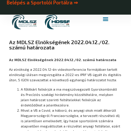
Belépés a Sportolói Portálra ⇒
MDLSZ Márkahasználat
MDLSZ Logózott Sportruházat
Az MDLSZ Elnökségének 2022.04.12./02.
számú határozata
Az MDLSZ Elnökségének 2022.04.12./02. számú határozata
Az elnökség a 2022.04.12-én videokonferencia formájában tartott
elnökségi ülésen megvizsgálta a 2022-es IPRF VB ügyét és digitális
úton, 5 IGEN szavazattal a következő egyhangú határozatot hozta:
A főtitkárt felkérjük a ma megszövegezett Gyorskombinált
és Precíziós szakági hirdetmény közzétételére, melyben
jelen határozat szerinti feltételekkel felkérjük az
érdeklődőket a jelentkezésre.
Mivel a VB a Covid, a háború, és anyagi okok miatt átkerült
Magyarországról Franciaországba, a tervezett részvételi díj
is jelentősen emelkedett, így hazai sportolóink számára
alapvetően megváltoztak a részvétel anyagi feltételei, ezért