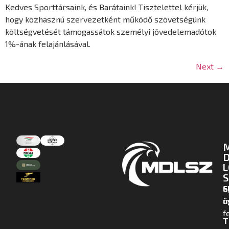
Kedves Sporttársaink, és Barátaink! Tisztelettel kérjük,
hogy közhasznú szervezetként működő szövetségünk
költségvetését támogassátok személyi jövedelemadótok
1%-ának felajánlásával.
Next
→
D
L
S
E
S
m
ü
f
T