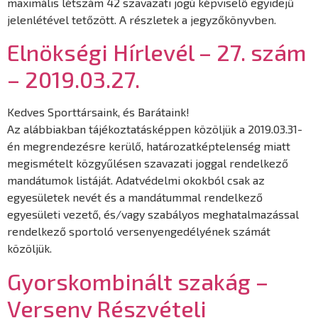
maximális létszám 42 szavazati jogú képviselő egyidejű
jelenlétével tetőzött. A részletek a jegyzőkönyvben.
Elnökségi Hírlevél – 27. szám
– 2019.03.27.
Kedves Sporttársaink, és Barátaink!
Az alábbiakban tájékoztatásképpen közöljük a 2019.03.31-
én megrendezésre kerülő, határozatképtelenség miatt
megismételt közgyűlésen szavazati joggal rendelkező
mandátumok listáját. Adatvédelmi okokból csak az
egyesületek nevét és a mandátummal rendelkező
egyesületi vezető, és/vagy szabályos meghatalmazással
rendelkező sportoló versenyengedélyének számát
közöljük.
Gyorskombinált szakág –
Verseny Részvételi