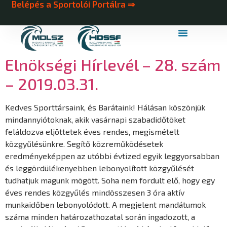
Belépés a Sportolói Portálra ⇒
MDLSZ Márkahasználat
MDLSZ Logózott Sportruházat
Elnökségi Hírlevél – 28. szám
– 2019.03.31.
Kedves Sporttársaink, és Barátaink! Hálásan köszönjük
mindannyiótoknak, akik vasárnapi szabadidőtöket
feláldozva eljöttetek éves rendes, megismételt
közgyűlésünkre. Segítő közreműködésetek
eredményeképpen az utóbbi évtized egyik leggyorsabban
és leggördülékenyebben lebonyolított közgyűlését
tudhatjuk magunk mögött. Soha nem fordult elő, hogy egy
éves rendes közgyűlés mindösszesen 3 óra aktív
munkaidőben lebonyolódott. A megjelent mandátumok
száma minden határozathozatal során ingadozott, a