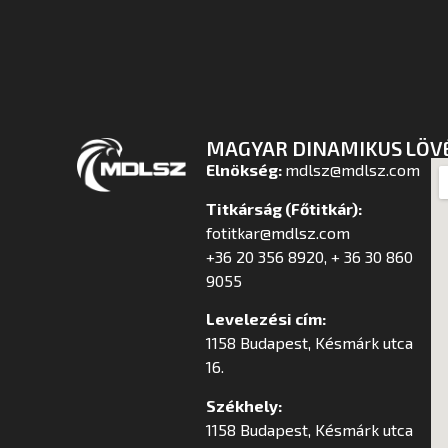
MAGYAR DINAMIKUS LÖV
Elnökség:
mdlsz@mdlsz.com
Titkárság (Főtitkár):
fotitkar@mdlsz.com
+36 20 356 8920, + 36 30 860
9055
Levelezési cím:
1158 Budapest, Késmárk utca
16.
Székhely:
1158 Budapest, Késmárk utca