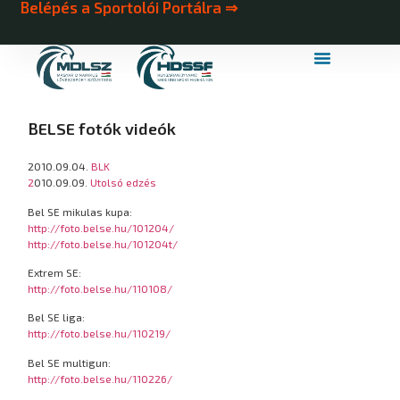
Belépés a Sportolói Portálra ⇒
MDLSZ Márkahasználat
MDLSZ Logózott Sportruházat
BELSE fotók videók
2010.09.04.
BLK
2
010.09.09.
Utolsó edzés
Bel SE mikulas kupa:
http://foto.belse.hu/101204/
http://foto.belse.hu/101204t/
Extrem SE:
http://foto.belse.hu/110108/
Bel SE liga:
http://foto.belse.hu/110219/
Bel SE multigun:
http://foto.belse.hu/110226/