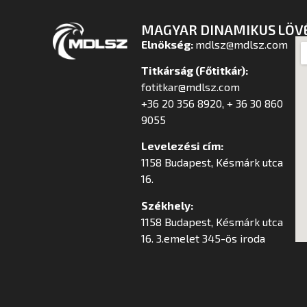
MAGYAR DINAMIKUS LÖV
Elnökség:
mdlsz@mdlsz.com
Titkárság (Főtitkár):
fotitkar@mdlsz.com
+36 20 356 8920, + 36 30 860
9055
Levelezési cím:
1158 Budapest, Késmárk utca
16.
Székhely:
1158 Budapest, Késmárk utca
16. 3.emelet 345-ös iroda