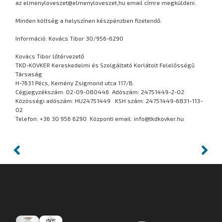
az elmenyloveszet@elmenyloveszet,hu email címre megküldeni.
Minden költség a helyszínen készpénzben fizetendő.
Információ: Kovács Tibor 30/956-6290
Kovács Tibor lőtérvezető
TKD-KOVKER Kereskedelmi és Szolgáltató Korlátolt Felelősségű
Társaság
H-7631 Pécs, Kemény Zsigmond utca 117/B.
Cégjegyzékszám: 02-09-080446 Adószám: 24751449-2-02
Közösségi adószám: HU24751449 KSH szám: 24751449-6831-113-
02
Telefon: +36 30 956 6290 Központi email: info@tkdkovker.hu