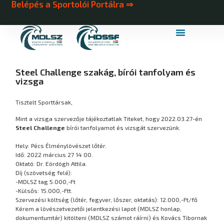
Belépés a Sportolói Portálra ⇒
MDLSZ Márkahasználat
MDLSZ Logózott Sportruházat
Steel Challenge szakág, bírói tanfolyam és
vizsga
Tisztelt Sporttársak,
Mint a vizsga szervezője tájékoztatlak Titeket, hogy 2022.03.27-én
Steel Challenge
bírói tanfolyamot és vizsgát szervezünk.
Hely: Pécs Élménylövészet lőtér.
Idő: 2022 március 27 14 00.
Oktató: Dr. Eördögh Attila.
Díj (szövetség felé):
-MDLSZ tag 5.000,-Ft
-Külsős: 15.000,-Ftt.
Szervezési költség (lőtér, fegyver, lőszer, oktatás): 12.000,-Ft/fő
Kérem a lövészetvezetői jelentkezési lapot (MDLSZ honlap,
dokumentumtár) kitölteni (MDLSZ számot ráírni) és Kovács Tibornak