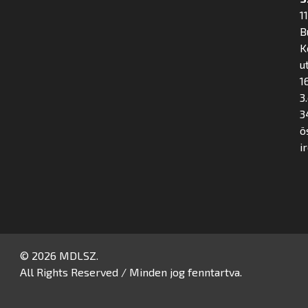
1
B
K
u
16
3
3
ö
i
© 2026 MDLSZ.
All Rights Reserved / Minden jog fenntartva.