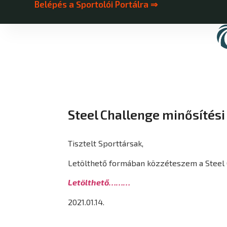
Belépés a Sportolói Portálra ⇒
Steel Challenge minősítési
Tisztelt Sporttársak,
Letölthető formában közzéteszem a Steel C
Letölthető………
2021.01.14.