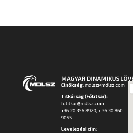
MAGYAR DINAMIKUS LÖV
Elnökség:
mdlsz@mdlsz.com
Titkárság (Főtitkár):
fotitkar@mdlsz.com
+36 20 356 8920, + 36 30 860
9055
Levelezési cím: