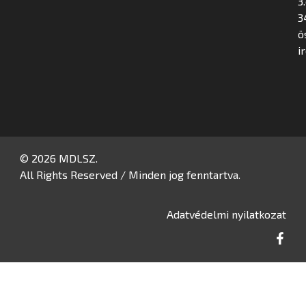
3
3
ö
i
© 2026 MDLSZ.
All Rights Reserved / Minden jog fenntartva.
Adatvédelmi nyilatkozat