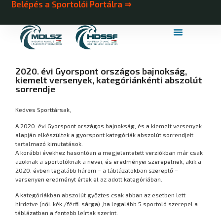
Belépés a Sportolói Portálra ⇒
MDLSZ Márkahasználat
MDLSZ Logózott Sportruházat
2020. évi Gyorspont országos bajnokság,
kiemelt versenyek, kategóriánkénti abszolút
sorrendje
Kedves Sporttársak,
A 2020. évi Gyorspont országos bajnokság, és a kiemelt versenyek
alapján elkészültek a gyorspont kategóriák abszolút sorrendjeit
tartalmazó kimutatások.
A korábbi évekhez hasonlóan a megjelentetett verziókban már csak
azoknak a sportolóknak a nevei, és eredményei szerepelnek, akik a
2020. évben legalább három – a táblázatokban szereplő –
versenyen eredményt értek el az adott kategóriában.
A kategóriákban abszolút győztes csak abban az esetben lett
hirdetve (női: kék /férfi: sárga) ,ha legalább 5 sportoló szerepel a
táblázatban a fentebb leírtak szerint.