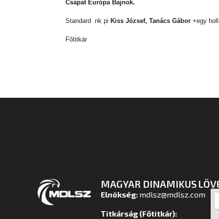
Csapat Európa Bajnok.
Standard nk pi
Kiss József, Tanács Gábor
+egy holl
Főtitkár
MAGYAR DINAMIKUS LÖV
Elnökség:
mdlsz@mdlsz.com
Titkárság (Főtitkár):