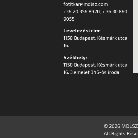
fotitkar@mdlsz.com
+36 20 356 8920, + 36 30 860
9055
Levelezési cím:
1158 Budapest, Késmárk utca
16.
Székhely:
1158 Budapest, Késmárk utca
16. 3.emelet 345-ös iroda
© 2026 MDLSZ
All Rights Rese