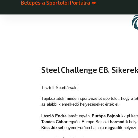
Belépés a Sportolói Portálra ⇒
Steel Challenge EB. Sikerek
Tisztelt Sporttársak!
Tájékoztatok minden sportvezetőt sportolót, hogy a 
az alábbi kiemelkedő helyezéseket érték el.
László Endre
ismét egyéni
Európa Bajnok
kk pi kat
Tanács Gábor
egyéni Európa Bajnoki
harmadik
helye
Kiss József
egyéni Európa bajnoki
negyedik
helyezet