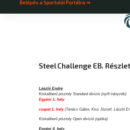
Belépés a Sportolói Portálra ⇒
Steel Challenge EB. Részl
László Endre
Kiskaliberű pisztoly Standard divízio (nyílt irányzék):
Egyéni 1. hely
csapat 1. hely
(Tanács Gábor, Kiss József, László En
Kiskaliberű pisztoly Open divízió (optika)
Egyéni 4. hely