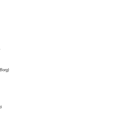
:
 Borg)
ió