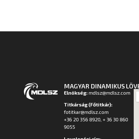
MAGYAR DINAMIKUS LÖV
Elnökség:
mdlsz@mdlsz.com
Titkárság (Főtitkár):
fotitkar@mdlsz.com
+36 20 356 8920, + 36 30 860
9055
Levelezési cím: