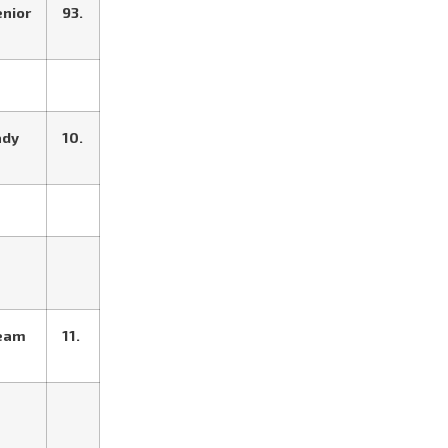
enior
93.
ady
10.
eam
11.