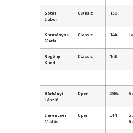
Sötét
Classic
130.
Gábor
Kormányos
Classic
144.
L
Mária
Regényi
Classic
146.
Kund
Bárkányi
Open
236.
S
László
Gerencsér
Open
314.
S
Miklós
S