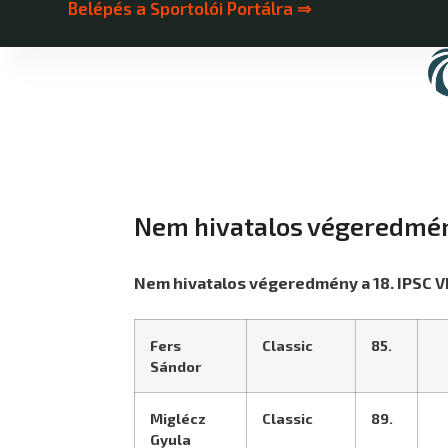
Belépés a Sportolói Portálra ⇒
Nem hivatalos végeredmény
Nem hivatalos végeredmény a 18. IPSC VB
Fers
Classic
85.
Sándor
Miglécz
Classic
89.
Gyula