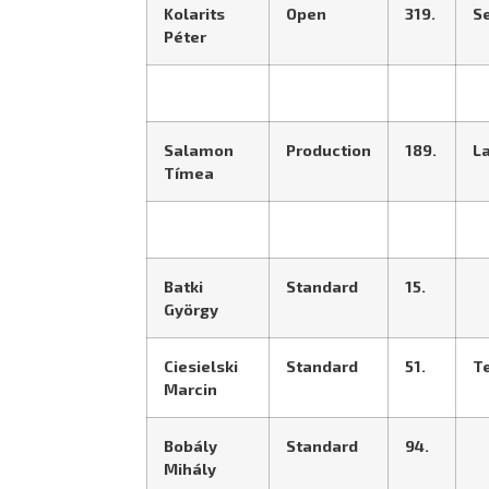
Kolarits
Open
319.
S
Péter
Salamon
Production
189.
L
Tímea
Batki
Standard
15.
György
Ciesielski
Standard
51.
T
Marcin
Bobály
Standard
94.
Mihály