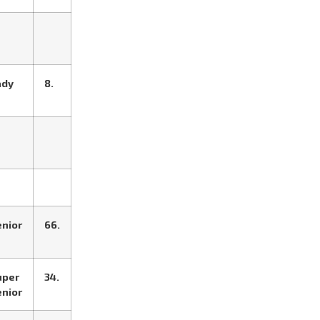
ady
8.
enior
66.
uper
34.
enior