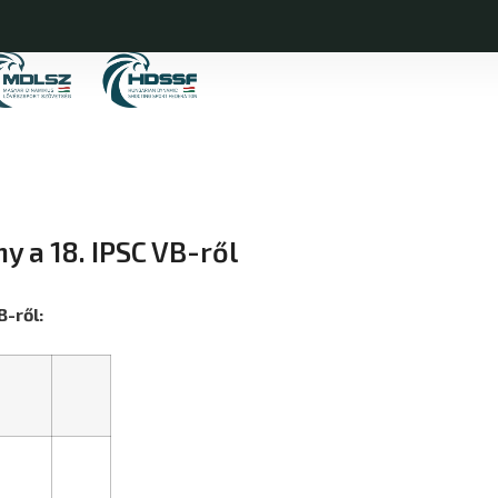
 a 18. IPSC VB-ről
-ről: