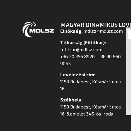
MAGYAR DINAMIKUS LÖV
Elnökség:
mdlsz@mdlsz.com
Titkárság (Főtitkár):
fotitkar@mdlsz.com
+36 20 356 8920, + 36 30 860
9055
Levelezési cím:
1158 Budapest, Késmárk utca
16.
Székhely:
1158 Budapest, Késmárk utca
16. 3.emelet 345-ös iroda