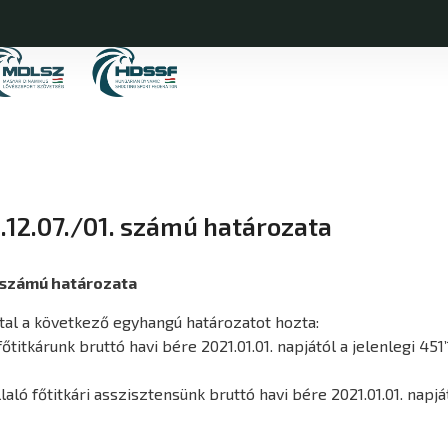
12.07./01. számú határozata
 számú határozata
ttal a következő egyhangú határozatot hozta:
titkárunk bruttó havi bére 2021.01.01. napjától a jelenlegi 451’
 főtitkári asszisztensünk bruttó havi bére 2021.01.01. napjátó