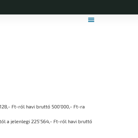
MDLSZ Márkahasználat
MDLSZ Logózott Sportruházat
128,- Ft-ról havi bruttó 500’000,- Ft-ra
l a jelenlegi 225’564,- Ft-ról havi bruttó