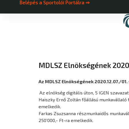
Belépés a Sportolói Portálra ⇒
MDLSZ Elnökségének 2020.
Az MDLSZ Elnökségének 2020.12.07./01.
Az elnökség digitális úton, 5 IGEN szavaza
Haiszky Ernő Zoltán főállású munkavállaló fő
emelkedik.
Farkas Zsuzsanna részmunkaidős munkavállaló
250’000,- Ft-ra emelkedik.