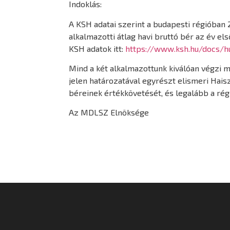
Indoklás:
A KSH adatai szerint a budapesti régióban
alkalmazotti átlag havi bruttó bér az év el
KSH adatok itt:
https://www.ksh.hu/docs/h
Mind a két alkalmazottunk kiválóan végzi mu
jelen határozatával egyrészt elismeri Hais
béreinek értékkövetését, és legalább a rég
Az MDLSZ Elnöksége