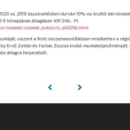
 2020 vs. 2019 összevetésben durván 10%-os bruttó bérnöveked
ső 9 hónapjának átlagában 491’246,- Ft.
un/xstadat/xstadat_evkozi/e_qli029b.html
nkáját, viszont a fenti összehasonlításban mindketten a régiós
zky Ernő Zoltán és Farkas Zsuzsa kiváló munkateljesítményét, 
iós átlagra helyezését.