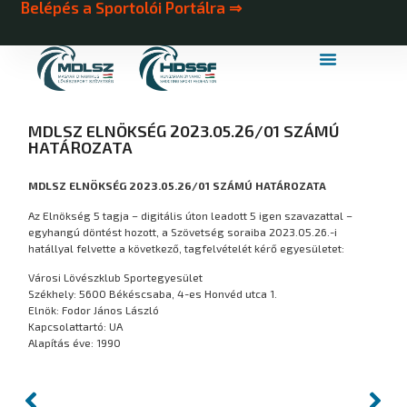
Belépés a Sportolói Portálra ⇒
MDLSZ Márkahasználat
MDLSZ Logózott Sportruházat
MDLSZ ELNÖKSÉG 2023.05.26/01 SZÁMÚ
HATÁROZATA
MDLSZ ELNÖKSÉG 2023.05.26/01 SZÁMÚ HATÁROZATA
Az Elnökség 5 tagja – digitális úton leadott 5 igen szavazattal –
egyhangú döntést hozott, a Szövetség soraiba 2023.05.26.-i
hatállyal felvette a következő, tagfelvételét kérő egyesületet:
Városi Lövészklub Sportegyesület
Székhely: 5600 Békéscsaba, 4-es Honvéd utca 1.
Elnök: Fodor János László
Kapcsolattartó: UA
Alapítás éve: 1990