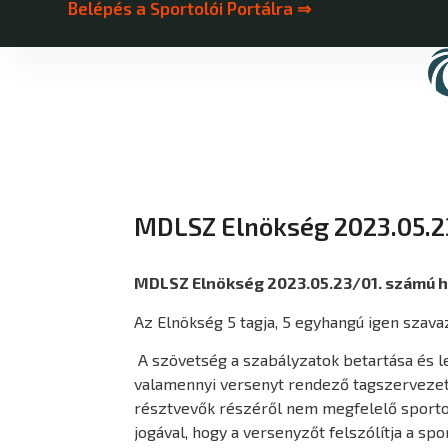
Belépés a Sportolói Portálra ⇒
MDLSZ Elnökség 2023.05.2
MDLSZ Elnökség 2023.05.23/01. számú 
Az Elnökség 5 tagja, 5 egyhangú igen szavaz
A szövetség a szabályzatok betartása és l
valamennyi versenyt rendező tagszervezeté
résztvevők részéről nem megfelelő sportol
jogával, hogy a versenyzőt felszólítja a s