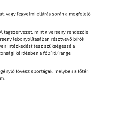
t, vagy fegyelmi eljárás során a megfelelő
 A tagszervezet, mint a verseny rendezője
verseny lebonyolításában résztvevő bírók
lyen intézkedést tesz szükségessé a
ztonsági kérdésben a főbíró/range
igénylő lövész sportágak, melyben a lőtéri
em.