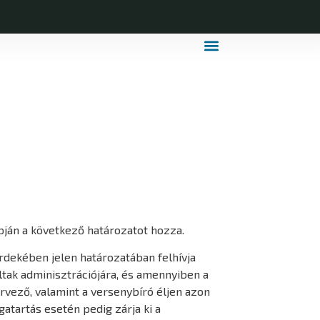
MDLSZ Márkahasználat
MDLSZ Logózott Sportruházat
apján a következő határozatot hozza.
rdekében jelen határozatában felhívja
tak adminisztrációjára, és amennyiben a
rvező, valamint a versenybíró éljen azon
atartás esetén pedig zárja ki a