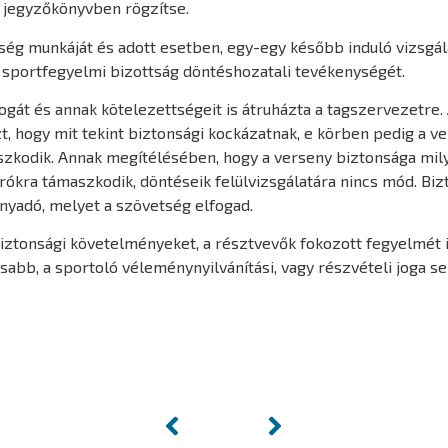
 jegyzőkönyvben rögzítse.
ség munkáját és adott esetben, egy-egy később induló vizsgála
a sportfegyelmi bizottság döntéshozatali tevékenységét.
át és annak kötelezettségeit is átruházta a tagszervezetre.
zt, hogy mit tekint biztonsági kockázatnak, e körben pedig a 
aszkodik. Annak megítélésében, hogy a verseny biztonsága mi
rókra támaszkodik, döntéseik felülvizsgálatára nincs mód. Bi
nyadó, melyet a szövetség elfogad.
biztonsági követelményeket, a résztvevők fokozott fegyelmét 
abb, a sportoló véleménynyilvánítási, vagy részvételi joga s