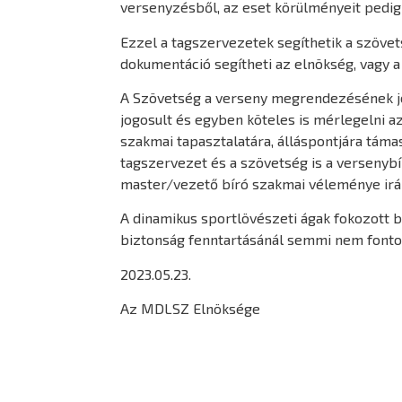
versenyzésből, az eset körülményeit pedig
Ezzel a tagszervezetek segíthetik a szövet
dokumentáció segítheti az elnökség, vagy 
A Szövetség a verseny megrendezésének jog
jogosult és egyben köteles is mérlegelni a
szakmai tapasztalatára, álláspontjára tám
tagszervezet és a szövetség is a versenybí
master/vezető bíró szakmai véleménye irá
A dinamikus sportlövészeti ágak fokozott 
biztonság fenntartásánál semmi nem fontos
2023.05.23.
Az MDLSZ Elnöksége