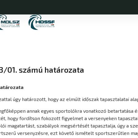
3/01. számú határozata
határozata
attal úgy határozott, hogy az elmúlt időszak tapasztalatai al
egfőképpen annak egyes sportolókra vonatkozó betartatása é
t, hogy fordítson fokozott figyelmet a versenyeken tapasztal
ói magatartást, szabályok megsértését tapasztalja, úgy a sze
portszerű versenyzésre, ezt követő ismételt sportszerűtlen mag