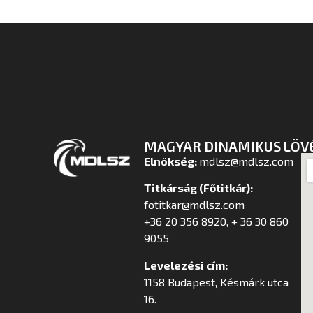
MAGYAR DINAMIKUS LÖV
Elnökség:
mdlsz@mdlsz.com
Titkárság (Főtitkár):
fotitkar@mdlsz.com
+36 20 356 8920, + 36 30 860
9055
Levelezési cím:
1158 Budapest, Késmárk utca
16.