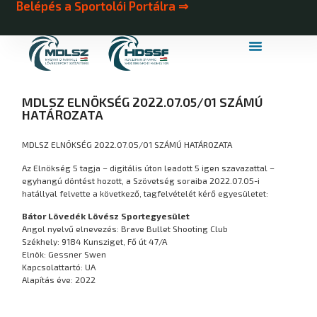
Belépés a Sportolói Portálra ⇒
MDLSZ Márkahasználat
MDLSZ Logózott Sportruházat
MDLSZ ELNÖKSÉG 2022.07.05/01 SZÁMÚ
HATÁROZATA
MDLSZ ELNÖKSÉG 2022.07.05/01 SZÁMÚ HATÁROZATA
Az Elnökség 5 tagja – digitális úton leadott 5 igen szavazattal –
egyhangú döntést hozott, a Szövetség soraiba 2022.07.05-i
hatállyal felvette a következő, tagfelvételét kérő egyesületet:
Bátor Lövedék Lövész Sportegyesület
Angol nyelvű elnevezés: Brave Bullet Shooting Club
Székhely: 9184 Kunsziget, Fő út 47/A
Elnök: Gessner Swen
Kapcsolattartó: UA
Alapítás éve: 2022