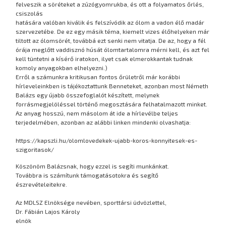
felveszik a söréteket a zúzógyomrukba, és ott a folyamatos őrlés,
csiszolás
hatására valóban kiválik és felszívódik az ólom a vadon élő madár
szervezetébe. De ez egy másik téma, kiemelt vizes élőhelyeken már
tiltott az ólomsörét, továbbá ezt senki nem vitatja. De az, hogy a fél
órája meglőtt vaddisznó húsát ólomtartalomra mérni kell, és azt fel
kell tüntetni a kísérő iratokon, ilyet csak elmerokkantak tudnak
komoly anyagokban elhelyezni.)
Erről a számunkra kritikusan fontos őrületről már korábbi
hírleveleinkben is tájékoztattunk Benneteket, azonban most Németh
Balázs egy újabb összefoglalót készített, melynek
forrásmegjelöléssel történő megosztására felhatalmazott minket.
Az anyag hosszú, nem másolom át ide a hírlevélbe teljes
terjedelmében, azonban az alábbi linken mindenki olvashatja:
https://kapszli.hu/olomlovedekek-ujabb-koros-konnyitesek-es-
szigoritasok/
Köszönöm Balázsnak, hogy ezzel is segíti munkánkat.
Továbbra is számítunk támogatásotokra és segítő
észrevételeitekre.
Az MDLSZ Elnöksége nevében, sporttársi üdvözlettel,
Dr. Fábián Lajos Károly
elnök