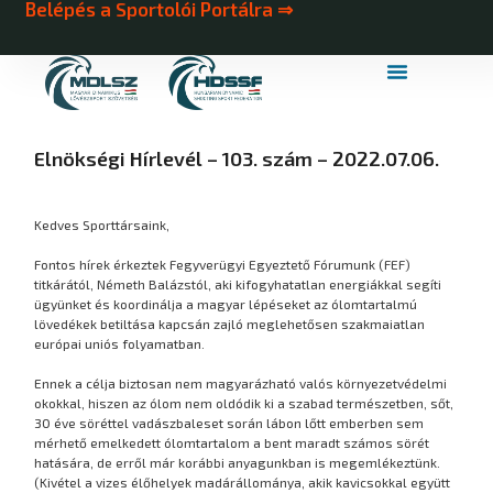
Belépés a Sportolói Portálra ⇒
MDLSZ Márkahasználat
MDLSZ Logózott Sportruházat
Elnökségi Hírlevél – 103. szám – 2022.07.06.
Kedves Sporttársaink,
Fontos hírek érkeztek Fegyverügyi Egyeztető Fórumunk (FEF)
titkárától, Németh Balázstól, aki kifogyhatatlan energiákkal segíti
ügyünket és koordinálja a magyar lépéseket az ólomtartalmú
lövedékek betiltása kapcsán zajló meglehetősen szakmaiatlan
európai uniós folyamatban.
Ennek a célja biztosan nem magyarázható valós környezetvédelmi
okokkal, hiszen az ólom nem oldódik ki a szabad természetben, sőt,
30 éve söréttel vadászbaleset során lábon lőtt emberben sem
mérhető emelkedett ólomtartalom a bent maradt számos sörét
hatására, de erről már korábbi anyagunkban is megemlékeztünk.
(Kivétel a vizes élőhelyek madárállománya, akik kavicsokkal együtt