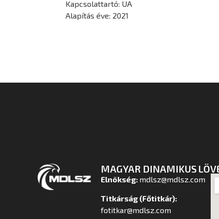
Kapcsolattartó: UA
Alapítás éve: 2021
MAGYAR DINAMIKUS LÖV
Elnökség:
mdlsz@mdlsz.com
Titkárság (Főtitkár):
fotitkar@mdlsz.com