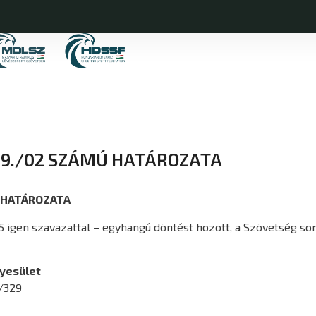
.19./02 SZÁMÚ HATÁROZATA
Ú HATÁROZATA
t 5 igen szavazattal – egyhangú döntést hozott, a Szövetség so
yesület
I/329