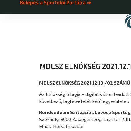
Belépés a Sportolói Portálra ⇒
MDLSZ ELNÖKSÉG 2021.12
MDLSZ ELNÖKSÉG 2021.12.19./02 SZÁM
Az Elnökség 5 tagja – digitális úton leadot
következő, tagfelvételét kérő egyesületet:
Rendvédelmi Szituációs Lövész Sporteg
Székhely: 8900 Zalaegerszeg, Dísz tér 7. II
Elnök: Horváth Gábor