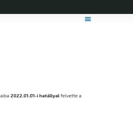
MDLSZ Márkahasználat
MDLSZ Logózott Sportruházat
raiba
2022.01.01-i hatállyal
felvette a