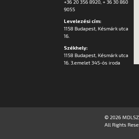
+36 20 356 8920, + 36 30 860
9055
Levelezési cím:
1158 Budapest, Késmárk utca
16.
Székhely:
1158 Budapest, Késmárk utca
16. 3.emelet 345-ös iroda
© 2026 MDLSZ
All Rights Rese