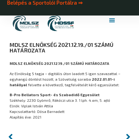
Belépés a Sportolói Portálra ⇒
MDLSZ Márkahasználat
MDLSZ Logózott Sportruházat
MDLSZ ELNÖKSÉG 2021.12.19./01 SZÁMÚ
HATÁROZATA
MDLSZ ELNÖKSÉG 2021.12.19./01 SZÁMÚ HATÁROZATA
Az Elnökség 5 tagja – digitális úton leadott 5 igen szavazattal –
egyhangú döntést hozott, a Szövetség soraiba
2022.01.01-i
hatállyal
felvette a következő, tagfelvételét kérő egyesületet:
B-Pro Bellators Sport- és Szabadidő Egyesület
Székhely: 2230 Gyömrő, Rákóczi utca 3. 1 lph. 4.em, 5. ajtó
Elnök: Viplak István Attila
Kapcsolattartó: Dósa Bernadett
Alapítás éve: 2021