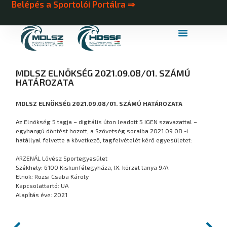
Belépés a Sportolói Portálra ⇒
MDLSZ Márkahasználat
MDLSZ Logózott Sportruházat
MDLSZ ELNÖKSÉG 2021.09.08/01. SZÁMÚ
HATÁROZATA
MDLSZ ELNÖKSÉG 2021.09.08/01. SZÁMÚ HATÁROZATA
Az Elnökség 5 tagja – digitális úton leadott 5 IGEN szavazattal –
egyhangú döntést hozott, a Szövetség soraiba 2021.09.08.-i
hatállyal felvette a következő, tagfelvételét kérő egyesületet:
ARZENÁL Lövész Sportegyesület
Székhely: 6100 Kiskunfélegyháza, IX. körzet tanya 9/A
Elnök: Rozsi Csaba Károly
Kapcsolattartó: UA
Alapítás éve: 2021