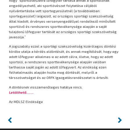
hogy “sportlövészetre lőfegyver tartása annak a sportolónak
engedélyezhető, aki sportlövészet folytatása céljából
nyilvántartásba vett sportegyesületnél (a továbbiakban:
sportegyesület) leigazolt, az országos sportági szakszövetség
által kiadott, érvényes versenyengedéllyel rendelkező minősített
sportlövő és rendszeres sporttevékenysége alapján a saját
tulajdonú lőfegyver tartását az országos sportági szakszövetség
javasolja.”
A jogszabály ezzel a sportági szakszövetség kizárólagos döntési
körébe utalja a kérdés eldöntését, és annak megítélését, hogy egy
adott lőfegyver alkalmas-e az adott célra, illetve, hogy az adott
sportoló, a rendszeres sporttevékenysége alapján valóban
tarthassa saját jogán az adott lőfegyvert. Az elnökség ezen
felhatalmazás alapján hozta meg döntését, melyről a
társszövetséget és az ORFK Igazgatásrendészetet is értesíti.
A döntésnek visszamenőleges hatálya nincs.
Letölthető…….
Az MDLSZ Elnöksége