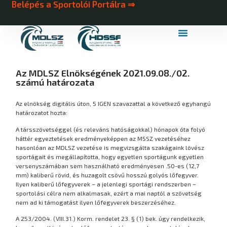
Belépés a Sportolói Portálra ⇒
MDLSZ Márkahasználat
MDLSZ Logózott Sportruházat
Az MDLSZ Elnökségének 2021.09.08./02.
számú határozata
Az elnökség digitális úton, 5 IGEN szavazattal a következő egyhangú
határozatot hozta:
A társszövetséggel (és releváns hatóságokkal) hónapok óta folyó
háttér egyeztetések eredményeképpen az MSSZ vezetéséhez
hasonlóan az MDLSZ vezetése is megvizsgálta szakágaink lövész
sportágait és megállapította, hogy egyetlen sportágunk egyetlen
versenyszámában sem használható eredményesen .50-es (12,7
mm) kaliberű rövid, és huzagolt csövű hosszú golyós lőfegyver.
Ilyen kaliberű lőfegyverek – a jelenlegi sportági rendszerben –
sportolási célra nem alkalmasak, ezért a mai naptól a szövetség
nem ad ki támogatást ilyen lőfegyverek beszerzéséhez.
A 253/2004. (VIII.31.) Korm. rendelet 23. § (1) bek. úgy rendelkezik,