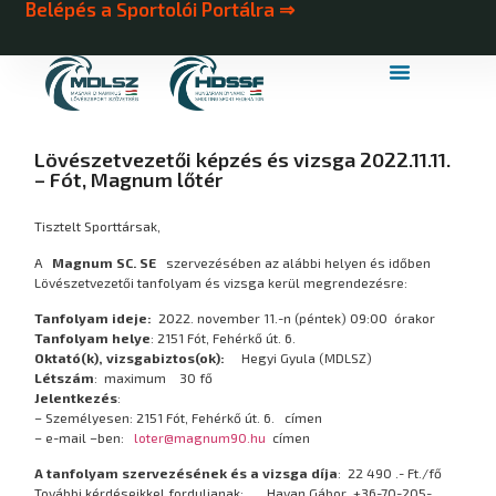
Belépés a Sportolói Portálra ⇒
MDLSZ Márkahasználat
MDLSZ Logózott Sportruházat
Lövészetvezetői képzés és vizsga 2022.11.11.
– Fót, Magnum lőtér
Tisztelt Sporttársak,
A
Magnum SC. SE
szervezésében az alábbi helyen és időben
Lövészetvezetői tanfolyam és vizsga kerül megrendezésre:
Tanfolyam ideje:
2022. november 11.-n (péntek) 09:00 órakor
Tanfolyam helye
: 2151 Fót, Fehérkő út. 6.
Oktató(k), vizsgabiztos(ok):
Hegyi Gyula (MDLSZ)
Létszám
: maximum 30 fő
Jelentkezés
:
– Személyesen: 2151 Fót, Fehérkő út. 6. címen
– e-mail –ben:
loter@magnum90.hu
címen
A tanfolyam szervezésének és a vizsga díja
: 22 490 .- Ft./fő
További kérdéseikkel forduljanak: Havan Gábor +36-70-205-