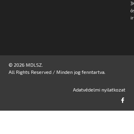
3
ö
i
© 2026 MDLSZ.
All Rights Reserved / Minden jog fenntartva.
Adatvédelmi nyilatkozat