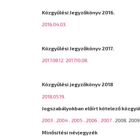
Közgyűlési Jegyzőkönyv 2016.
2016.04.03.
Közgyűlési Jegyzőkönyv 2017.
2017.08.12.
2017.10.08.
Közgyűlési jegyzőkönyv 2018
2018.05.19.
Jogszabályokban előírt kötelező közgy
2003
.
2004
.
2005
.
2006
.
2007
. 2008. 2009
Minősitési névjegyzék