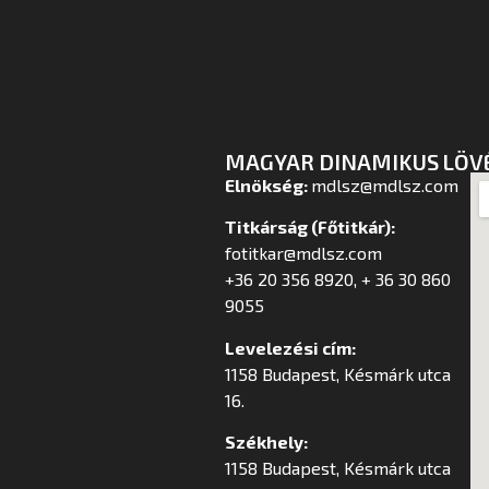
MAGYAR DINAMIKUS LÖV
Elnökség:
mdlsz@mdlsz.com
Titkárság (Főtitkár):
fotitkar@mdlsz.com
+36 20 356 8920, + 36 30 860
9055
Levelezési cím:
1158 Budapest, Késmárk utca
16.
Székhely:
1158 Budapest, Késmárk utca