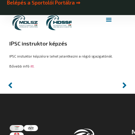
Belépés a Sportolói Portálra ⇒
MDLSZ Márkahasználat
MDLSZ Logózott Sportruházat
IPSC instruktor képzés
IPSC instuktor képzésre lehet jelentkezni a régió igazgatónál.
Bővebb infó
itt.