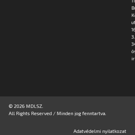
1
B
K
u
16
3
3
ö
i
© 2026 MDLSZ.
All Rights Reserved / Minden jog fenntartva.
Adatvédelmi nyilatkozat