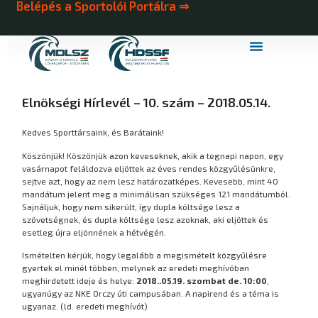
Belépés a Sportolói Portálra ⇒
MDLSZ Márkahasználat
MDLSZ Logózott Sportruházat
Elnökségi Hírlevél – 10. szám – 2018.05.14.
Kedves Sporttársaink, és Barátaink!
Köszönjük! Köszönjük azon keveseknek, akik a tegnapi napon, egy
vasárnapot feláldozva eljöttek az éves rendes közgyűlésünkre,
sejtve azt, hogy az nem lesz határozatképes. Kevesebb, mint 40
mandátum jelent meg a minimálisan szükséges 121 mandátumból.
Sajnáljuk, hogy nem sikerült, így dupla költsége lesz a
szövetségnek, és dupla költsége lesz azoknak, aki eljöttek és
esetleg újra eljönnének a hétvégén.
Ismételten kérjük, hogy legalább a megismételt közgyűlésre
gyertek el minél többen, melynek az eredeti meghívóban
meghirdetett ideje és helye:
2018..05.19. szombat de. 10:00
,
ugyanúgy az NKE Orczy úti campusában. A napirend és a téma is
ugyanaz. (ld. eredeti meghívót)