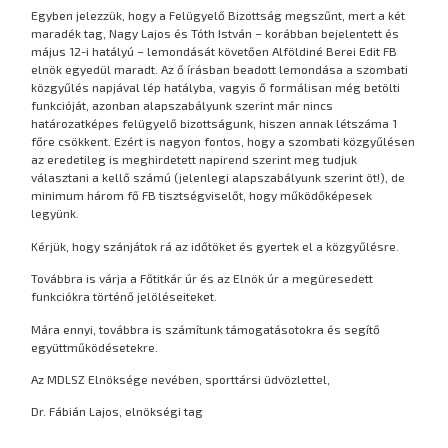
Egyben jelezzük, hogy a Felügyelő Bizottság megszűnt, mert a két
maradék tag, Nagy Lajos és Tóth István – korábban bejelentett és
május 12-i hatályú – lemondását követően Alföldiné Berei Edit FB
elnök egyedül maradt. Az ő írásban beadott lemondása a szombati
közgyűlés napjával lép hatályba, vagyis ő formálisan még betölti
funkcióját, azonban alapszabályunk szerint már nincs
határozatképes felügyelő bizottságunk, hiszen annak létszáma 1
főre csökkent. Ezért is nagyon fontos, hogy a szombati közgyűlésen
az eredetileg is meghirdetett napirend szerint meg tudjuk
választani a kellő számú (jelenlegi alapszabályunk szerint öt!), de
minimum három fő FB tisztségviselőt, hogy működőképesek
legyünk.
Kérjük, hogy szánjátok rá az időtöket és gyertek el a közgyűlésre.
Továbbra is várja a Főtitkár úr és az Elnök úr a megüresedett
funkciókra történő jelöléseiteket.
Mára ennyi, továbbra is számítunk támogatásotokra és segítő
együttműködésetekre.
Az MDLSZ Elnöksége nevében, sporttársi üdvözlettel,
Dr. Fábián Lajos, elnökségi tag