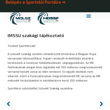
Belépés a Sportolói Portálra ⇒
MDLSZ Márkahasználat
MDLSZ Logózott Sportruházat
IMSSU szakági tájékoztató
Tisztelt Sporttársak!
A sziluett szakág vezetés elhatározott törekvése a Magyar Kupa
versenyek lebonyolítása. A gyér rendezői érdeklődés ellenére
törekszünk a rendszer tökéletesítésén, véglegesítésén. Az MK
felhívásának eleget téve legalább két 100 méteren megrendezendő
versenyt kellett volna az idén rendezni. Ez egyéb okokból nem
sikerült, ezért a Füzesabonyban megrendezendő OB verseny az MK
második fordulójaként is kiértékelésre kerül 100 méteren.
Sporttársi üdvözlettel Sziluett Szakág vezetése