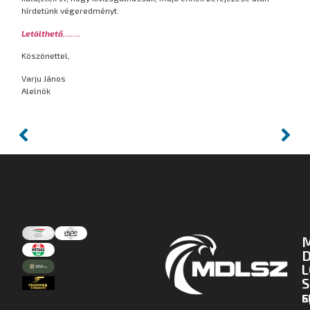
hírdetünk végeredményt.
Letölthető…….
Köszönettel,
Varju János
Alelnök
D
L
S
E
S