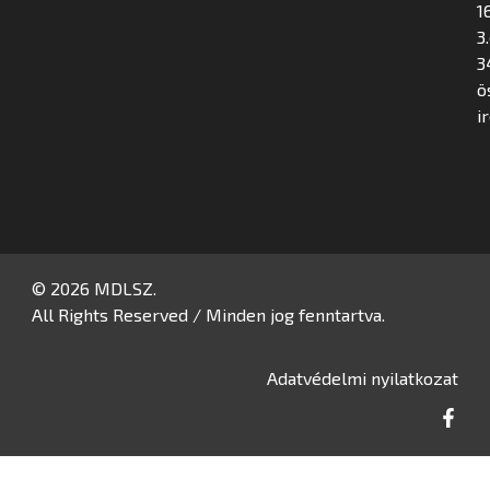
16
3
3
ö
i
© 2026 MDLSZ.
All Rights Reserved / Minden jog fenntartva.
Adatvédelmi nyilatkozat