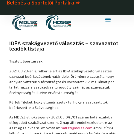
Belépés a Sportolói Portálra ⇒
MDLSZ Márkahasználat
MDLSZ Logózott Sportruházat
IDPA szakágvezető választás – szavazatot
leadók listája
Tisztelt Sporttársak,
2021.03.23-án éjfélkor lejárt az IDPA szakágvezető választás
szavazat beérkezésének határideje. Örömömre szolgált, hogy
ennyien vettétek a fáradtságot és voksoltatok. A melléklet pdf
tartalmazza a szavazók rajtengedély számát és szavazatuk
érvényességét, illetve érvénytelenségét.
Kérlek Titeket, hogy ellenőrizzétek le, hogy a szavazatotok
beérkezett-e a Szövetséghez.
Az MDLSZ elnökségének 2021.03.04./01 számú határozatában
elfogadott szabályzat szerint 2 nap áll rendelkezésetekre az
esetleges óvásra. Az óvást az
mdlsz@mdlsz.com
email címre
küldjétek el, hogy kivizsgálhassuk, majd ennek befejezése után