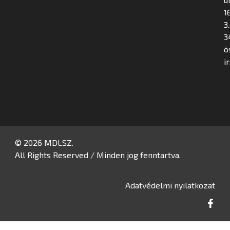
16
3
3
ö
i
© 2026 MDLSZ.
All Rights Reserved / Minden jog fenntartva.
Adatvédelmi nyilatkozat