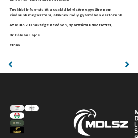
További információt a család kérésére egyelőre nem
kívánunk megosztani, akiknek mély gyászában osztozunk.
Az MDLSZ Elnöksége nevében, sporttársi üdvözlettel,
Dr. Fábián Lajos
elnök
D
L
S
E
S