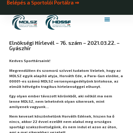
Belépés a Sportolói Portálra ⇒
MDLSZ Márkahasználat
MDLSZ Logózott Sportruházat
Elnökségi Hírlevél – 76. szám – 2021.03.22. –
Gyászhír
Kedves Sporttársaink!
Megrendülten és szomorú szívvel tudatom Veletek, hogy az
MDLSZ egyik alapító atyja, Horváth Ede, a Para-Gun elnöke, a
00001-es számú MDLSZ versenyengedélyünk birtokosa, az
elmúlt hétvégén tragikus hirtelenséggel elhunyt.
Egy olyan ember távozott körünkből, aki nélkül ma nem
lenne MDLSZ, nem lehetnénk olyan sikeresek, mint
amilyenek vagyunk…
Nem keveset köszönhetünk Horváth Edének, hiszen ha ő
nincs, akkor 22 évvel ezelőtt nem alakul meg országos
sportági szakszövetségünk, és nem indul el azon az úton,
ami a mai sikerekhez vezetett.