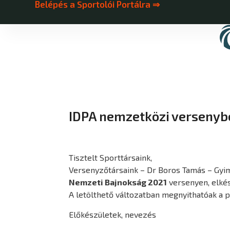
Belépés a Sportolói Portálra ⇒
IDPA nemzetközi verseny
Tisztelt Sporttársaink,
Versenyzőtársaink – Dr Boros Tamás – Gyime
Nemzeti Bajnokság 2021
versenyen, elké
A letölthető változatban megnyithatóak a p
Előkészületek, nevezés