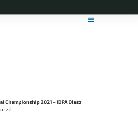
MDLSZ Márkahasználat
MDLSZ Logózott Sportruházat
nal Championship 2021 – IDPA Olasz
közzé.