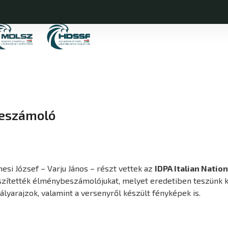
beszámoló
si József – Varju János – részt vettek az
IDPA Italian Natio
szítették élménybeszámolójukat, melyet eredetiben teszünk 
ályarajzok, valamint a versenyről készült fényképek is.