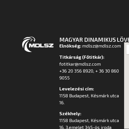
MAGYAR DINAMIKUS LÖV
Elnökség:
mdlsz@mdlsz.com
Titkárság (Főtitkár):
fotitkar@mdlsz.com
+36 20 356 8920, + 36 30 860
9055
Levelezési cím:
1158 Budapest, Késmárk utca
16.
Székhely:
1158 Budapest, Késmárk utca
16. 3.emelet 345-ös iroda