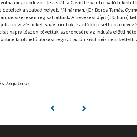
olna megrendezni, de a stáb a Covid helyzetre való tekintett
tt beteltek a szabad helyek. Mi hárman, (Dr Boros Tamás, Gyime
n, de sikeresen regisztráltunk. A nevezési díjat (110 Euro) két
juk a nevezésünket, vagy töröljük, ez utóbbi esetben a nevezési
kat naprakészen követtük, szerencsére az indulás előtti héten
y online kitölthető utazási regisztráción kívül más nem kelle
és Varju János