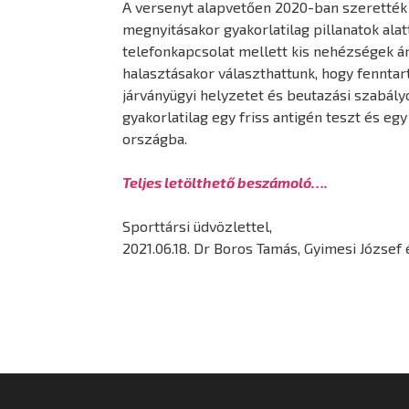
A versenyt alapvetően 2020-ban szerették v
megnyitásakor gyakorlatilag pillanatok ala
telefonkapcsolat mellett kis nehézségek árá
halasztásakor választhattunk, hogy fenntart
járványügyi helyzetet és beutazási szabályo
gyakorlatilag egy friss antigén teszt és eg
országba.
Teljes letölthető beszámoló….
Sporttársi üdvözlettel,
2021.06.18. Dr Boros Tamás, Gyimesi József 