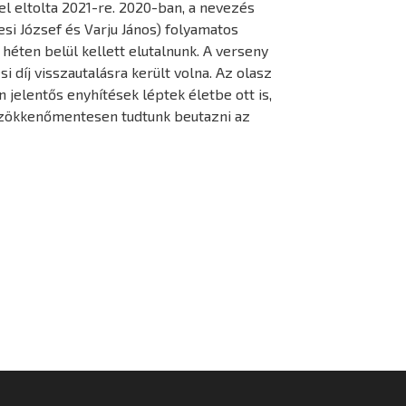
el eltolta 2021-re. 2020-ban, a nevezés
si József és Varju János) folyamatos
 héten belül kellett elutalnunk. A verseny
 díj visszautalásra került volna. Az olasz
 jelentős enyhítések léptek életbe ott is,
tt, zökkenőmentesen tudtunk beutazni az