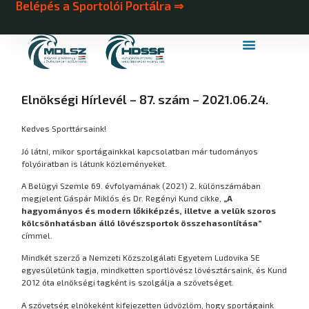
Belépés a Sportolói Portálra ⇒
MDLSZ Márkahasználat
MDLSZ Logózott Sportruházat
Elnökségi Hírlevél – 87. szám – 2021.06.24.
Kedves Sporttársaink!
Jó látni, mikor sportágainkkal kapcsolatban már tudományos
folyóiratban is látunk közleményeket.
A Belügyi Szemle 69. évfolyamának (2021) 2. különszámában
megjelent Gáspár Miklós és Dr. Regényi Kund cikke,
„A
hagyományos és modern lőkiképzés, illetve a velük szoros
kölcsönhatásban álló lövészsportok összehasonlítása”
címmel.
Mindkét szerző a Nemzeti Közszolgálati Egyetem Ludovika SE
egyesületünk tagja, mindketten sportlövész lövésztársaink, és Kund
2012 óta elnökségi tagként is szolgálja a szövetséget.
A szövetség elnökeként kifejezetten üdvözlöm, hogy sportágaink