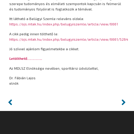
szerepe tudományos és elméleti szempontok kapcsán is felmerül
és tudományos folyóirat is foglalkozik a témával.
Itt látható a Belügyi Szemle releváns oldala:
https://ojs.mtak.hu/index.php/belugyiszemle/article/view/6661
A cikk pedig innen tölthető le:
https://ojs.mtak.hu/index.php/belugyiszemle/article/view/6661/5264
Jó szívvel ajánlom figyelmetekbe a cikket.
Letölthető…………..
Az MDLSZ Elnöksége nevében, sporttársi üdvözlettel,
Dr. Fábián Lajos
elnök