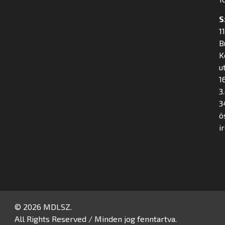
S
1
B
K
u
16
3
3
ö
i
© 2026 MDLSZ.
All Rights Reserved / Minden jog fenntartva.