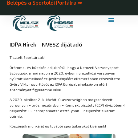
Belépés a Sportolói Portálra ⇒
MDLSZ Márkahasználat
MDLSZ Logózott Sportruházat
IDPA Hírek – NVESZ díjátadó
Tisztelt Sporttársak!
Örömmel és büszkén adjuk hírül, hogy a Nemzeti Versenysport
Szövetség a mai napon a 2020. évben nemzetközi versenyen
nyújtott kiemelkedő teljesítményéért elismerésben részesítette
Győry Viktor sportlövőt az IDPA Európabajnokságon elért
eredményeit figyelembe véve.
A 2020. október 2-4. között Olaszországban megrendezett
versenyen – erős mezőnyben – Kompakt pisztoly (CCP) divízióban 4.
helyezést, CCP sharpshooter osztályban 1. helyezést sikerült
elérnie.
Köszönjük munkáját és további sportsikereket kívánunk!