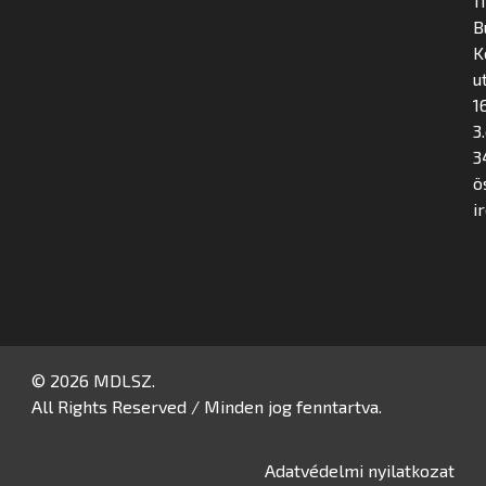
1
B
K
u
16
3
3
ö
i
© 2026 MDLSZ.
All Rights Reserved / Minden jog fenntartva.
Adatvédelmi nyilatkozat