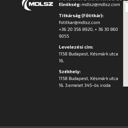
Elnökség:
mdlsz@mdlsz.com
Titkárság (Főtitkár):
fotitkar@mdlsz.com
+36 20 356 8920, + 36 30 860
9055
Levelezési cím:
1158 Budapest, Késmárk utca
16.
Székhely:
1158 Budapest, Késmárk utca
16. 3.emelet 345-ös iroda