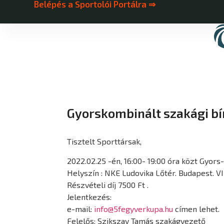
Belépés a Sportolói Portálra ⇒
Gyorskombinált szakági bír
Tisztelt Sporttársak,
2022.02.25 -én, 16:00- 19:00 óra közt Gyors
Helyszín : NKE Ludovika Lőtér. Budapest. VI
Részvételi díj 7500 Ft .
Jelentkezés:
e-mail:
info@5fegyverkupa.hu
címen lehet.
Felelős: Szikszay Tamás szakágvezető