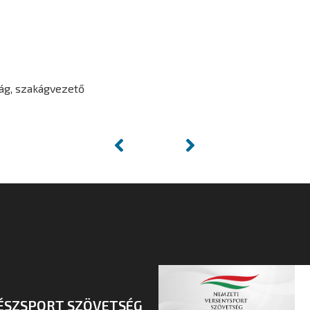
ág, szakágvezető
ÉSZSPORT SZÖVETSÉG