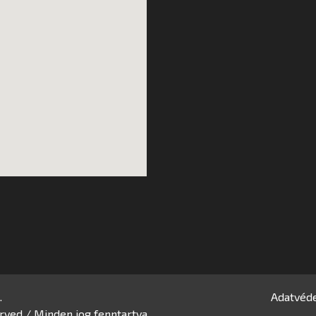
.
Adatvéde
rved / Minden jog fenntartva.