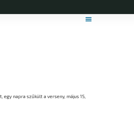
MDLSZ Márkahasználat
MDLSZ Logózott Sportruházat
 egy napra szűkült a verseny, május 15,