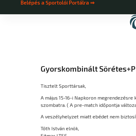
Belépés a Sportolói Portálra ⇒
Gyorskombinált Sörétes+Pi
Tisztelt Sporttársak,
A május 15-16-i Napkoron megrendezésre ke
szombatra. ( A pre-match időpontja változa
A veszélyhelyzet miatt ebédet nem biztosítu
Tóth István elnök,
Sitmar LTSE