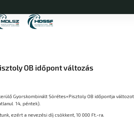
sztoly OB időpont változás
rülő Gyorskombinált Sörétes+Pisztoly OB időpontja változott,
tlanul 14, péntek).
nk, ezért a nevezési díj csökkent, 10 000 Ft.-ra.