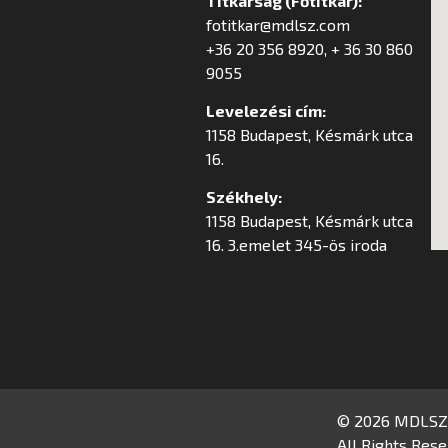
Titkárság (Főtitkár):
fotitkar@mdlsz.com
+36 20 356 8920, + 36 30 860
9055
Levelezési cím:
1158 Budapest, Késmárk utca
16.
Székhely:
1158 Budapest, Késmárk utca
16. 3.emelet 345-ös iroda
© 2026 MDLSZ
All Rights Rese