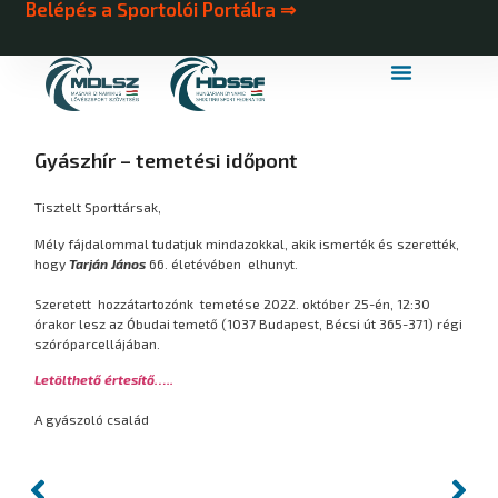
Belépés a Sportolói Portálra ⇒
MDLSZ Márkahasználat
MDLSZ Logózott Sportruházat
Gyászhír – temetési időpont
Tisztelt Sporttársak,
Mély fájdalommal tudatjuk mindazokkal, akik ismerték és szerették,
hogy
Tarján János
66. életévében elhunyt.
Szeretett hozzátartozónk temetése 2022. október 25-én, 12:30
órakor lesz az Óbudai temető (1037 Budapest, Bécsi út 365-371) régi
szóróparcellájában.
Letölthető értesítő…..
A gyászoló család